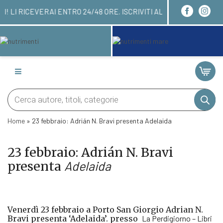
ORDINARE QUI! LI RICEVERAI ENTRO 24/48 ORE. I
Products
search
Home
»
23 febbraio: Adrián N. Bravi presenta Adelaida
23 febbraio: Adrián N. Bravi
presenta
Adelaida
Venerdì 23 febbraio a Porto San Giorgio Adrian N.
Bravi presenta ‘Adelaida’. presso
La Perdigiorno – Libri