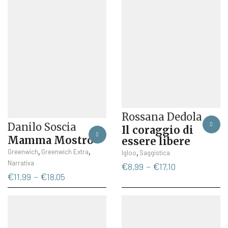
€17,10
es
essere
€17,10
sc
scelte
ne
nella
p
pagina
de
del
pr
prodotto
Rossana Dedola
Danilo Soscia
Il coraggio di
Mamma Mostro
essere libere
Questo
,
,
Questo
Greenwich
Greenwich Extra
,
Igloo
Saggistica
prodotto
prodotto
Narrativa
Fascia
€
8,99
-
€
17,10
ha
ha
Fascia
di
€
11,99
-
€
18,05
più
più
di
prezzo:
varianti.
varianti.
prezzo:
da
Le
Le
da
€8,99
opzioni
opzioni
€11,99
a