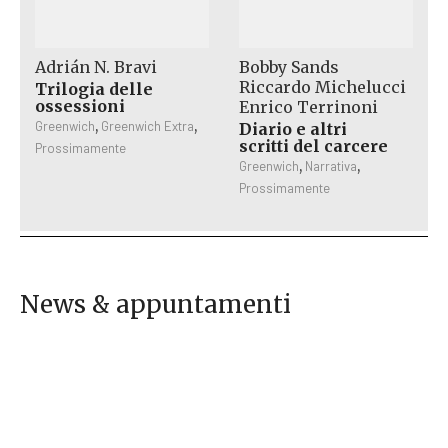
Adrián N. Bravi
Bobby Sands
Riccardo Michelucci
Trilogia delle
ossessioni
Enrico Terrinoni
Questo
,
,
Greenwich
Greenwich Extra
Diario e altri
scritti del carcere
prodotto
Prossimamente
,
,
Greenwich
Narrativa
ha
Prossimamente
più
varianti.
Le
opzioni
possono
News & appuntamenti
essere
scelte
nella
pagina
del
prodotto