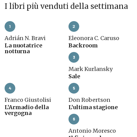
I libri più venduti della settimana
1
2
Adrián N. Bravi
Eleonora C. Caruso
La nuotatrice
Backroom
notturna
Questo
Questo
prodotto
3
prodotto
ha
Mark Kurlansky
ha
più
Sale
più
varianti.
Questo
varianti.
Le
4
prodotto
5
Le
opzioni
ha
opzioni
possono
Franco Giustolisi
Don Robertson
più
possono
essere
L’Armadio della
L’ultima stagione
varianti.
essere
scelte
vergogna
Le
scelte
nella
Questo
6
opzioni
nella
pagina
prodotto
possono
Antonio Moresco
pagina
del
ha
essere