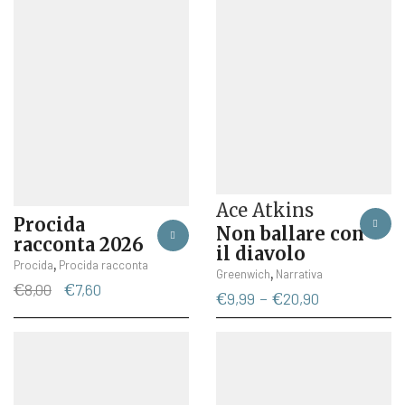
Ace Atkins
Procida
Non ballare con
racconta 2026
il diavolo
,
Procida
Procida racconta
Questo
,
Greenwich
Narrativa
Il
Il
€
8,00
€
7,60
prodotto
Fascia
€
9,99
-
€
20,90
prezzo
prezzo
ha
di
originale
attuale
più
prezzo:
era:
è:
varianti.
da
€8,00.
€7,60.
Le
€9,99
opzioni
a