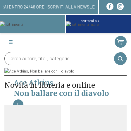
I! LI RICEVERAI ENTRO 24/48 ORE. ISCRIVITI ALL
portami a >
Products
search
Ace Atkins
Novità in libreria e online
Non ballare con il diavolo