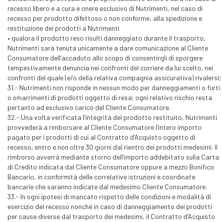
recesso libero e a cura e onere esclusivo di Nutrimenti, nel caso di
recesso per prodotto difettoso o non conforme, alla spedizione e
restituzione dei prodotti a Nutrimenti
• qualora il prodotto reso risulti danneggiato durante il trasporto,
Nutrimenti sarà tenuta unicamente a dare comunicazione al Cliente
Consumatore dell’accaduto allo scopo di consentirgli di sporgere
tempestivamente denuncia nei confronti del corriere da lui scelto, nei
confronti del quale (e/o della relativa compagnia assicurativa) rivalersi;
31.- Nutrimenti non risponde in nessun modo per danneggiamenti o furti
o smarrimenti di prodotti oggetto di resa; ogni relativo rischio resta
pertanto ad esclusivo carico del Cliente Consumatore.
32.- Una volta verificata l’integrità del prodotto restituito, Nutrimenti
provvederà a rimborsare al Cliente Consumatore l’intero importo
pagato per i prodotti di cui al Contratto d’Acquisto oggetto di
recesso, entro e non oltre 30 giorni dal rientro dei prodotti medesimi. Il
rimborso avverrà mediante storno dell’importo addebitato sulla Carta
di Credito indicata dal Cliente Consumatore oppure a mezzo Bonifico
Bancario, in conformità delle correlative istruzioni e coordinate
bancarie che saranno indicate dal medesimo Cliente Consumatore.
33.- In ogni ipotesi di mancato rispetto delle condizioni e modalità di
esercizio del recesso nonché in caso di danneggiamento dei prodotti
per cause diverse dal trasporto dei medesimi, il Contratto d’Acquisto