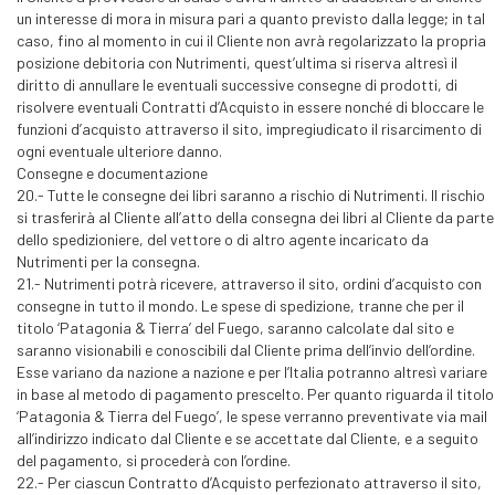
un interesse di mora in misura pari a quanto previsto dalla legge; in tal
caso, fino al momento in cui il Cliente non avrà regolarizzato la propria
posizione debitoria con Nutrimenti, quest’ultima si riserva altresì il
diritto di annullare le eventuali successive consegne di prodotti, di
risolvere eventuali Contratti d’Acquisto in essere nonché di bloccare le
funzioni d’acquisto attraverso il sito, impregiudicato il risarcimento di
ogni eventuale ulteriore danno.
Consegne e documentazione
20.- Tutte le consegne dei libri saranno a rischio di Nutrimenti. Il rischio
si trasferirà al Cliente all’atto della consegna dei libri al Cliente da parte
dello spedizioniere, del vettore o di altro agente incaricato da
Nutrimenti per la consegna.
21.- Nutrimenti potrà ricevere, attraverso il sito, ordini d’acquisto con
consegne in tutto il mondo. Le spese di spedizione, tranne che per il
titolo ‘Patagonia & Tierra’ del Fuego, saranno calcolate dal sito e
saranno visionabili e conoscibili dal Cliente prima dell’invio dell’ordine.
Esse variano da nazione a nazione e per l’Italia potranno altresì variare
in base al metodo di pagamento prescelto. Per quanto riguarda il titolo
‘Patagonia & Tierra del Fuego’, le spese verranno preventivate via mail
all’indirizzo indicato dal Cliente e se accettate dal Cliente, e a seguito
del pagamento, si procederà con l’ordine.
22.- Per ciascun Contratto d’Acquisto perfezionato attraverso il sito,