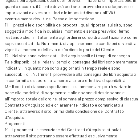
legislazioni applicabili, quali quelli previsti in materia di importazione. In
quanto occorra, il Cliente dovrà pertanto provvedere a sdoganare le
importazioni e a versare i dazi e le imposte (diverse dall’IVA)
eventualmente dovuti nel Paese di importazione.
11.- I prezzi e le disponibilità dei prodotti, quali riportati sul sito, sono
soggetti a modifica in qualsiasi momento e senza preavviso, fermo
restando che, limitatamente agli ordini in corso di accettazione o come
sopra accettati da Nutrimenti, si applicheranno le condizioni di vendita
vigenti al momento dell’invio dell’ordine da parte del Cliente
12.- Nel sito sono evidenziati i libri acquistabili e i tempi di consegna.
Tale disponibilità e i relativi tempi di consegna dei libri sono meramente
indicativi, in quanto non sono aggiornati in tempo reale e sono
suscettibili di , Nutrimenti provvederà alla consegna dei libri acquistati
in conformità e subordinatamente alla loro effettiva disponibilità.
13.- Il costo di ciascuna spedizione, il cui ammontare potrà variare in
base alla modalità di pagamento e alla nazione di destinazione e
all’importo totale dell’ordine, si somma al prezzo complessivo di ciascun
Contratto d’Acquisto ed è chiaramente indicato e comunicato al
Cliente, attraverso il sito, prima della conclusione del Contratto
d’Acquisto.
Pagamenti
14.- I pagamenti in esecuzione dei Contratti d’Acquisto stipulati
attraverso il sito potranno essere effettuati esclusivamente