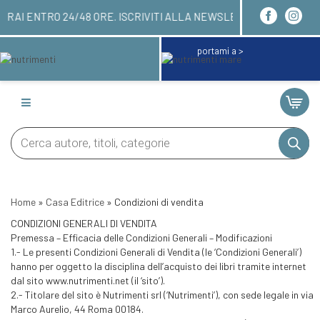
I! LI RICEVERAI ENTRO 24/48 ORE. ISCRIVITI ALL
portami a >
Products
search
Home
»
Casa Editrice
»
Condizioni di vendita
CONDIZIONI GENERALI DI VENDITA
Premessa – Efficacia delle Condizioni Generali – Modificazioni
1.- Le presenti Condizioni Generali di Vendita (le ‘Condizioni Generali’)
hanno per oggetto la disciplina dell’acquisto dei libri tramite internet
dal sito www.nutrimenti.net (il ‘sito’).
2.- Titolare del sito è Nutrimenti srl (‘Nutrimenti’), con sede legale in via
Marco Aurelio, 44 Roma 00184.