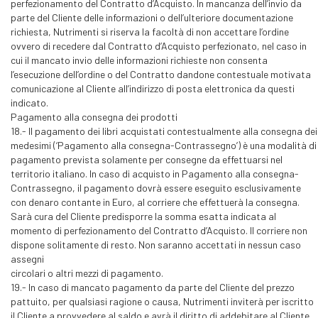
perfezionamento del Contratto d’Acquisto. In mancanza dell’invio da
parte del Cliente delle informazioni o dell’ulteriore documentazione
richiesta, Nutrimenti si riserva la facoltà di non accettare l’ordine
ovvero di recedere dal Contratto d’Acquisto perfezionato, nel caso in
cui il mancato invio delle informazioni richieste non consenta
l’esecuzione dell’ordine o del Contratto dandone contestuale motivata
comunicazione al Cliente all’indirizzo di posta elettronica da questi
indicato.
Pagamento alla consegna dei prodotti
18.- Il pagamento dei libri acquistati contestualmente alla consegna dei
medesimi (‘Pagamento alla consegna-Contrassegno’) è una modalità di
pagamento prevista solamente per consegne da effettuarsi nel
territorio italiano. In caso di acquisto in Pagamento alla consegna-
Contrassegno, il pagamento dovrà essere eseguito esclusivamente
con denaro contante in Euro, al corriere che effettuerà la consegna.
Sarà cura del Cliente predisporre la somma esatta indicata al
momento di perfezionamento del Contratto d’Acquisto. Il corriere non
dispone solitamente di resto. Non saranno accettati in nessun caso
assegni
circolari o altri mezzi di pagamento.
19.- In caso di mancato pagamento da parte del Cliente del prezzo
pattuito, per qualsiasi ragione o causa, Nutrimenti inviterà per iscritto
il Cliente a provvedere al saldo e avrà il diritto di addebitare al Cliente