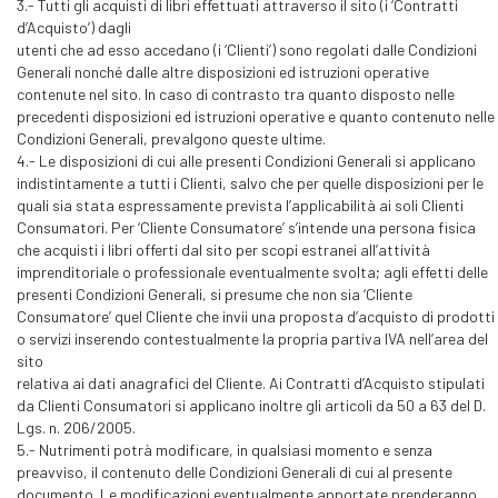
3.- Tutti gli acquisti di libri effettuati attraverso il sito (i ‘Contratti
d’Acquisto’) dagli
utenti che ad esso accedano (i ‘Clienti’) sono regolati dalle Condizioni
Generali nonché dalle altre disposizioni ed istruzioni operative
contenute nel sito. In caso di contrasto tra quanto disposto nelle
precedenti disposizioni ed istruzioni operative e quanto contenuto nelle
Condizioni Generali, prevalgono queste ultime.
4.- Le disposizioni di cui alle presenti Condizioni Generali si applicano
indistintamente a tutti i Clienti, salvo che per quelle disposizioni per le
quali sia stata espressamente prevista l’applicabilità ai soli Clienti
Consumatori. Per ‘Cliente Consumatore’ s’intende una persona fisica
che acquisti i libri offerti dal sito per scopi estranei all’attività
imprenditoriale o professionale eventualmente svolta; agli effetti delle
presenti Condizioni Generali, si presume che non sia ‘Cliente
Consumatore’ quel Cliente che invii una proposta d’acquisto di prodotti
o servizi inserendo contestualmente la propria partiva IVA nell’area del
sito
relativa ai dati anagrafici del Cliente. Ai Contratti d’Acquisto stipulati
da Clienti Consumatori si applicano inoltre gli articoli da 50 a 63 del D.
Lgs. n. 206/2005.
5.- Nutrimenti potrà modificare, in qualsiasi momento e senza
preavviso, il contenuto delle Condizioni Generali di cui al presente
documento. Le modificazioni eventualmente apportate prenderanno