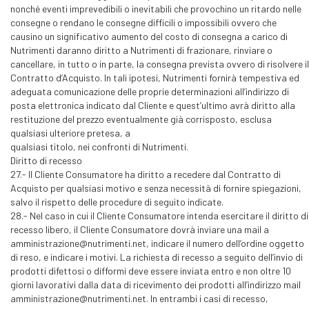
nonché eventi imprevedibili o inevitabili che provochino un ritardo nelle
consegne o rendano le consegne difficili o impossibili ovvero che
causino un significativo aumento del costo di consegna a carico di
Nutrimenti daranno diritto a Nutrimenti di frazionare, rinviare o
cancellare, in tutto o in parte, la consegna prevista ovvero di risolvere il
Contratto d’Acquisto. In tali ipotesi, Nutrimenti fornirà tempestiva ed
adeguata comunicazione delle proprie determinazioni all’indirizzo di
posta elettronica indicato dal Cliente e quest’ultimo avrà diritto alla
restituzione del prezzo eventualmente già corrisposto, esclusa
qualsiasi ulteriore pretesa, a
qualsiasi titolo, nei confronti di Nutrimenti.
Diritto di recesso
27.- Il Cliente Consumatore ha diritto a recedere dal Contratto di
Acquisto per qualsiasi motivo e senza necessità di fornire spiegazioni,
salvo il rispetto delle procedure di seguito indicate.
28.- Nel caso in cui il Cliente Consumatore intenda esercitare il diritto di
recesso libero, il Cliente Consumatore dovrà inviare una mail a
amministrazione@nutrimenti.net, indicare il numero dell’ordine oggetto
di reso, e indicare i motivi. La richiesta di recesso a seguito dell’invio di
prodotti difettosi o difformi deve essere inviata entro e non oltre 10
giorni lavorativi dalla data di ricevimento dei prodotti all’indirizzo mail
amministrazione@nutrimenti.net. In entrambi i casi di recesso,