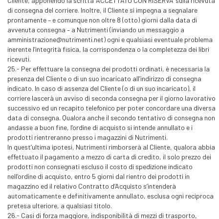
Cliente, apponendo la scritta ‘ACCETTATO CON RISERVA’ sulla ricevuta
di consegna del corriere. Inoltre, il Cliente si impegna a segnalare
prontamente – e comunque non oltre 8 (otto) giorni dalla data di
avvenuta consegna – a Nutrimenti (inviando un messaggio a
amministrazione@nutrimenti.net) ogni e qualsiasi eventuale problema
inerente l’integrità fisica, la corrispondenza o la completezza dei libri
ricevuti.
25.- Per effettuare la consegna dei prodotti ordinati, è necessaria la
presenza del Cliente o di un suo incaricato all’indirizzo di consegna
indicato. In caso di assenza del Cliente (o di un suo incaricato), il
corriere lascerà un avviso di seconda consegna per il giorno lavorativo
successivo ed un recapito telefonico per poter concordare una diversa
data di consegna. Qualora anche il secondo tentativo di consegna non
andasse a buon fine, l’ordine di acquisto si intende annullato e i
prodotti rientreranno presso i magazzini di Nutrimenti.
In quest’ultima ipotesi, Nutrimenti rimborserà al Cliente, qualora abbia
effettuato il pagamento a mezzo di carta di credito, il solo prezzo dei
prodotti non consegnati escluso il costo di spedizione indicato
nell’ordine di acquisto, entro 5 giorni dal rientro dei prodotti in
magazzino ed il relativo Contratto d’Acquisto s’intenderà
automaticamente e definitivamente annullato, esclusa ogni reciproca
pretesa ulteriore, a qualsiasi titolo.
26.- Casi di forza maggiore, indisponibilità di mezzi di trasporto,