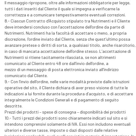
Il messaggio ripropone, oltre alle informazioni obbligatorie per legge,
tutti i dati inseriti dal Cliente il quale si impegna a verificarne la
correttezza e a comunicare tempestivamente eventuali correzioni.
8.- Ciascun Contratto d’Acquisto stipulato tra Nutrimenti e il Cliente
deve intendersi concluso con l’accettazione dell’ordine da parte di
Nutrimenti. Nutrimenti ha la facoltà di accettare o meno, a propria
discrezione, l’ordine inviato dal Cliente, senza che quest’ultimo possa
avanzare pretese o diritti di sorta, a qualsiasi titolo, anche risarcitorio,
in caso di mancata accettazione dell’ordine stesso. L’accettazione di
Nutrimenti si ritiene tacitamente rilasciata, se non altrimenti
comunicato al Cliente entro 48 ore dall’invio dell’ordine, a
mezzo di un messaggio di posta elettronica inviato all’indirizzo
comunicato dal Cliente.
9.- Con l’invio dell’ordine, nelle varie modalità previste dalle istruzioni
operative del sito, il Cliente dichiara di aver preso visione di tutte le
indicazioni a lui fornite durante la procedura d’acquisto, e di accettare
integralmente le Condizioni Generali e di pagamento di seguito
descritte.
Prezzi dei prodotti – spese di consegna – disponibilità dei prodotti
10.- Tutti i prezzi dei prodotti sono chiaramente indicati sul sito e si
intendono comprensivi solamente di IVA. Essi non includono eventuali
ulteriori e diverse tasse, imposte o dazi disposti dalle relative