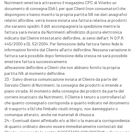
Nutrimenti emetterà attraverso il magazzino CPC di Viterbo un
documento di consegna (Ddt), per quei Clienti (non consumatori) che
dispongono e hanno inserito la propria partita IVA nei dati anagrafici
relativi all’ordine, verrà invece inviata una fattura relativa ai prodotti
che saranno spediti. Il ddt accompagnerà la spedizione mentre la
fattura sarà inviata da Nutrimenti all’indirizzo di posta elettronica
indicato dal Cliente intestatario dell’ordine, ai sensi dell’art 14 D.P.R.
445/2000 e DL 52/2004. Per l’emissione della fattura fanno fede le
informazioni fornite dal Cliente all’atto dell’ordine. Nessuna variazione in
fattura sarà possibile dopo l’emissione della stessa né sarà possibile
emettere fattura successivamente
all’evasione dell’ordine a Clienti che non abbiano fornito la propria
partita IVA al momento dell’ordine.
23.- Salvo diversa comunicazione inviata al Cliente da parte del
Servizio Clienti di Nutrimenti, la consegna dei prodotti si intende a
piano strada. Al momento della consegna dei prodotti da parte del
corriere incaricato da Nutrimenti, il Cliente è tenuto a controllare (a)
che quanto consegnato corrisponda a quanto indicato nel documento
di trasporto e (b) che l’imballo risulti integro, non danneggiato o
comunque alterato, anche nei materiali di chiusura.
24.- Eventuali danni all’imballo e/o ai libri o la mancata corrispondenza
di quanto ordinato devono essere immediatamente contestati dal