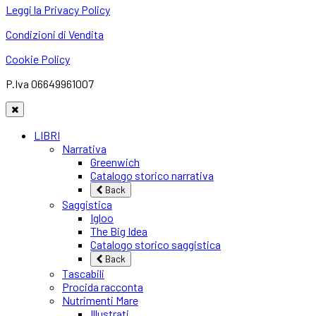
Leggi la Privacy Policy
Condizioni di Vendita
Cookie Policy
P.Iva 06649961007
LIBRI
Narrativa
Greenwich
Catalogo storico narrativa
Back
Saggistica
Igloo
The Big Idea
Catalogo storico saggistica
Back
Tascabili
Procida racconta
Nutrimenti Mare
Illustrati