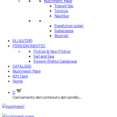
Nutrimenti Mare
Transiti blu
Tecnica
Nautilus
Spedizioni polari
Subacquea
Illustrati
GLI AUTORI
FOREIGN RIGHTS
Fiction & Non Fiction
Sail and Sea
Foreign Rights Catalogue
CATALOGO
Nutrimenti Mare
Gift Card
Home
0
Caricamento del contenuto del carrello...