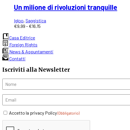
Un milione di rivoluzioni tranquille
Igloo
,
Saggistica
Fascia
€
9,99
-
€
16,15
di
prezzo:
Casa Editrice
da
Foreign Rights
€9,99
News & Appuntamenti
a
Contatti
€16,15
Iscriviti alla Newsletter
Nome
(Obbligatorio)
Email
(Obbligatorio)
Consent
Accetto la privacy Policy
(Obbligatorio)
(Obbligatorio)
CAPTCHA