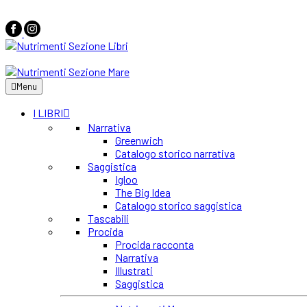
Menu
I LIBRI
Narrativa
Greenwich
Catalogo storico narrativa
Saggistica
Igloo
The Big Idea
Catalogo storico saggistica
Tascabili
Procida
Procida racconta
Narrativa
Illustrati
Saggistica