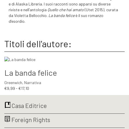
e di Alaska Libreria. I suoi racconti sono apparsi su diverse
riviste e nell’antologia
Quello che hai amato
(Utet 2015), curata
da Violetta Bellocchio.
La banda felice
è il suo romanzo
d’esordio.
Titoli dell'autore:
La banda felice
Greenwich
,
Narrativa
Fascia
€
9,99
-
€
17,10
di
prezzo:
Casa Editrice
da
€9,99
a
Foreign Rights
€17,10