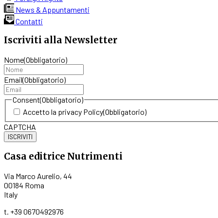
€16,00.
€15,20.
News & Appuntamenti
Contatti
Iscriviti alla Newsletter
Nome
(Obbligatorio)
Email
(Obbligatorio)
Consent
(Obbligatorio)
Accetto la privacy Policy
(Obbligatorio)
CAPTCHA
Casa editrice Nutrimenti
Via Marco Aurelio, 44
00184 Roma
Italy
t. +39 0670492976