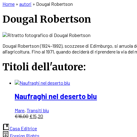
Home
»
autori
»
Dougal Robertson
Dougal Robertson
Dougal Robertson (1924-1992), scozzese di Edimburgo, si arruola dopo g
all’agricoltura. Fino al 1971, quando deciderà di riprendere la via de
Titoli dell'autore:
Naufraghi nel deserto blu
Mare
,
Transiti blu
Il
Il
€
16,00
€
15,20
prezzo
prezzo
originale
attuale
Casa Editrice
era:
è:
Foreign Rights