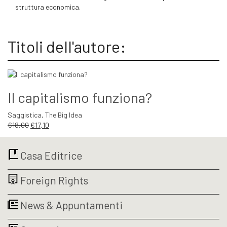
struttura economica.
Titoli dell'autore:
Il capitalismo funziona?
Saggistica
,
The Big Idea
Il
Il
€
18,00
€
17,10
prezzo
prezzo
originale
attuale
Casa Editrice
era:
è:
€18,00.
€17,10.
Foreign Rights
News & Appuntamenti