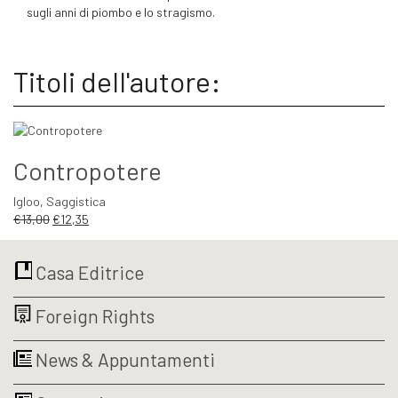
sugli anni di piombo e lo stragismo.
Titoli dell'autore:
Contropotere
Igloo
,
Saggistica
Il
Il
€
13,00
€
12,35
prezzo
prezzo
originale
attuale
Casa Editrice
era:
è:
€13,00.
€12,35.
Foreign Rights
News & Appuntamenti