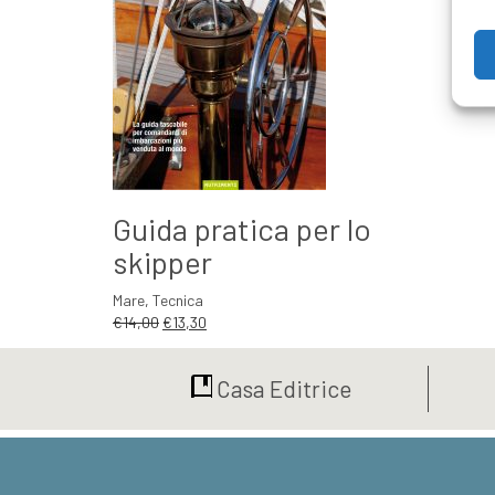
Guida pratica per lo
skipper
Mare
,
Tecnica
Il
Il
€
14,00
€
13,30
prezzo
prezzo
originale
attuale
Casa Editrice
era:
è:
€14,00.
€13,30.