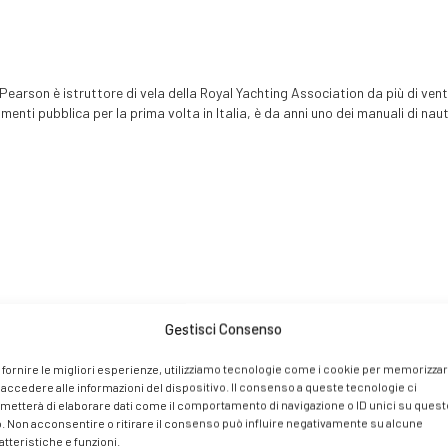
earson è istruttore di vela della Royal Yachting Association da più di vent’
menti pubblica per la prima volta in Italia, è da anni uno dei manuali di nau
Gestisci Consenso
 fornire le migliori esperienze, utilizziamo tecnologie come i cookie per memorizza
 accedere alle informazioni del dispositivo. Il consenso a queste tecnologie ci
metterà di elaborare dati come il comportamento di navigazione o ID unici su quest
o. Non acconsentire o ritirare il consenso può influire negativamente su alcune
atteristiche e funzioni.