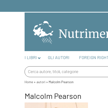
I LIBRI
GLI AUTORI
FOREIGN RIGH
Products
search
Home
»
autori
»
Malcolm Pearson
Malcolm Pearson