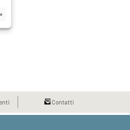
ze
nti
Contatti