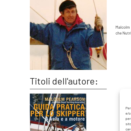
Malcolm P
che Nutri
Titoli dell'autore:
Per
e/o
per
sit
car