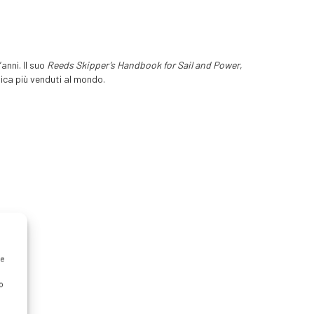
anni. Il suo
Reeds Skipper’s Handbook for Sail and Power
,
tica più venduti al mondo.
re
o