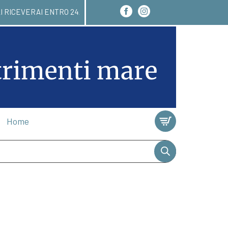
ARE QUI! LI RICEVERAI ENTRO 24/48 ORE. ISCRIV
Home