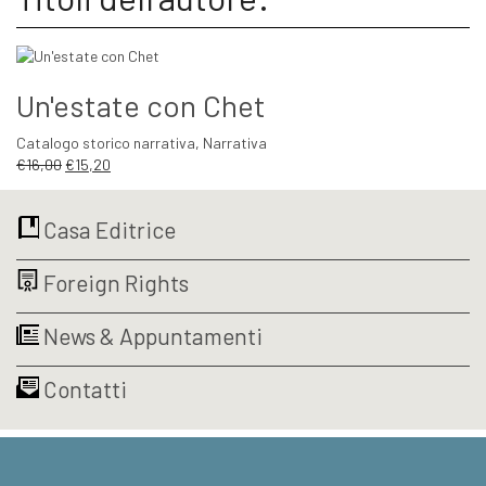
Un'estate con Chet
Catalogo storico narrativa
,
Narrativa
Il
Il
€
16,00
€
15,20
prezzo
prezzo
originale
attuale
Casa Editrice
era:
è:
€16,00.
€15,20.
Foreign Rights
News & Appuntamenti
Contatti