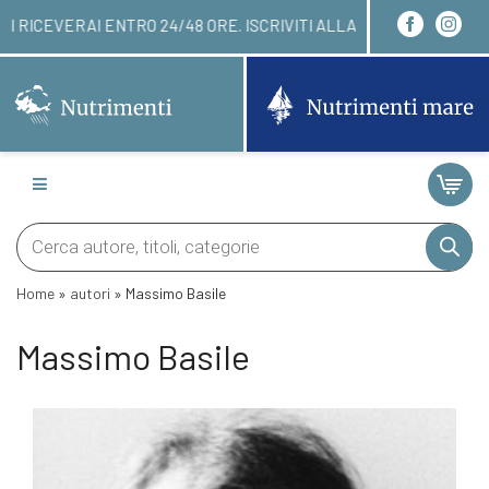
DINARE QUI! LI RICEVERAI ENTRO 24/48 ORE. ISCR
Products
search
Home
»
autori
»
Massimo Basile
Massimo Basile