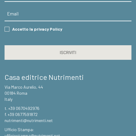
Email
Consent
Accetto la privacy Policy
CAPTCHA
Casa editrice Nutrimenti
Via Marco Aurelio, 44
00184 Roma
Italy
t. +39 0670492976
f. +39 0677591872
nutrimenti@nutrimenti.net
Ufficio Stampa:
ufficiostampa@nutrimenti.net