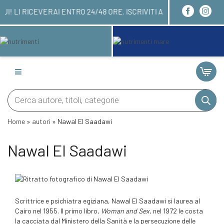
 ORDINARE QUI! LI RICEVERAI ENTRO 24/48 ORE. I
Products
search
Home
»
autori
»
Nawal El Saadawi
Nawal El Saadawi
Scrittrice e psichiatra egiziana, Nawal El Saadawi si laurea al
Cairo nel 1955. Il primo libro,
Woman and Sex
, nel 1972 le costa
la cacciata dal Ministero della Sanità e la persecuzione delle