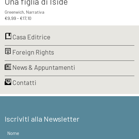
Una figlia di Iside
Greenwich
,
Narrativa
Fascia
€
9,99
-
€
17,10
di
prezzo:
Casa Editrice
da
€9,99
a
Foreign Rights
€17,10
News & Appuntamenti
Contatti
Iscriviti alla Newsletter
Nome