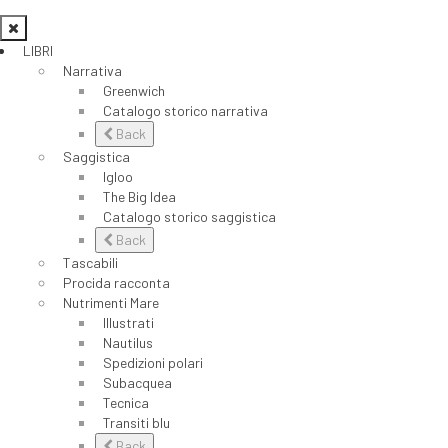
LIBRI
Narrativa
Greenwich
Catalogo storico narrativa
Back
Saggistica
Igloo
The Big Idea
Catalogo storico saggistica
Back
Tascabili
Procida racconta
Nutrimenti Mare
Illustrati
Nautilus
Spedizioni polari
Subacquea
Tecnica
Transiti blu
Back