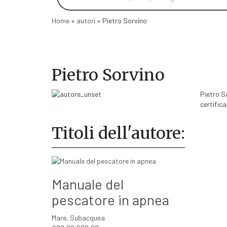
Home
»
autori
»
Pietro Sorvino
Pietro Sorvino
Pietro So
certific
Titoli dell'autore:
Manuale del
pescatore in apnea
Mare
,
Subacquea