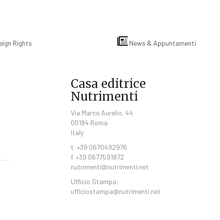
eign Rights
News & Appuntamenti
Casa editrice
Nutrimenti
Via Marco Aurelio, 44
00184 Roma
Italy
t. +39 0670492976
f. +39 0677591872
nutrimenti@nutrimenti.net
Ufficio Stampa:
ufficiostampa@nutrimenti.net