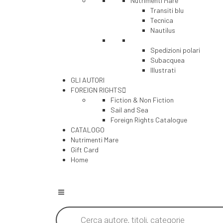
Nutrimenti Mare
Transiti blu
Tecnica
Nautilus
Spedizioni polari
Subacquea
Illustrati
GLI AUTORI
FOREIGN RIGHTS
Fiction & Non Fiction
Sail and Sea
Foreign Rights Catalogue
CATALOGO
Nutrimenti Mare
Gift Card
Home
Products
search