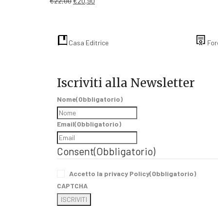
Il
Il
€
22,00
€
20,90
prezzo
prezzo
originale
attuale
era:
è:
€22,00.
€20,90.
Casa Editrice
For
Iscriviti alla Newsletter
Nome
(Obbligatorio)
Email
(Obbligatorio)
Consent
(Obbligatorio)
Accetto la privacy Policy
(Obbligatorio)
CAPTCHA