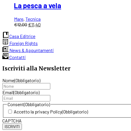
La pesca a vela
Mare
,
Tecnica
Il
Il
€
12,00
€
11,40
prezzo
prezzo
originale
attuale
Casa Editrice
era:
è:
Foreign Rights
€12,00.
€11,40.
News & Appuntamenti
Contatti
Iscriviti alla Newsletter
Nome
(Obbligatorio)
Email
(Obbligatorio)
Consent
(Obbligatorio)
Accetto la privacy Policy
(Obbligatorio)
CAPTCHA