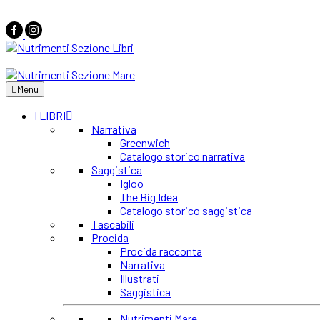
Menu
I LIBRI
Narrativa
Greenwich
Catalogo storico narrativa
Saggistica
Igloo
The Big Idea
Catalogo storico saggistica
Tascabili
Procida
Procida racconta
Narrativa
Illustrati
Saggistica
Nutrimenti Mare