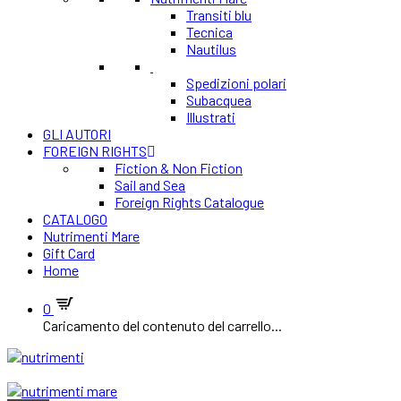
Transiti blu
Tecnica
Nautilus
Spedizioni polari
Subacquea
Illustrati
GLI AUTORI
FOREIGN RIGHTS
Fiction & Non Fiction
Sail and Sea
Foreign Rights Catalogue
CATALOGO
Nutrimenti Mare
Gift Card
Home
0
Caricamento del contenuto del carrello...