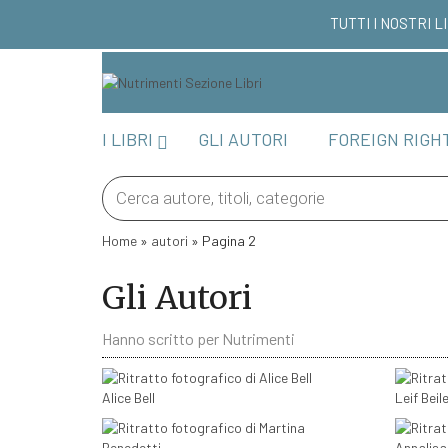
TUTTI I NOSTRI
I LIBRI
GLI AUTORI
FOREIGN RIGH
Products
search
Home
»
autori
»
Pagina 2
Gli Autori
Hanno scritto per Nutrimenti
Alice Bell
Leif Beil
Annalisa