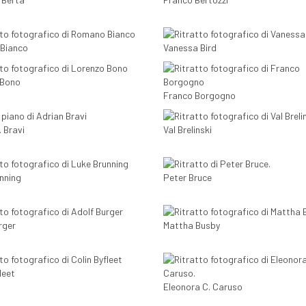
Bianco
Vanessa Bird
 Bono
Franco Borgogno
. Bravi
Val Brelinski
nning
Peter Bruce
rger
Mattha Busby
leet
Eleonora C. Caruso