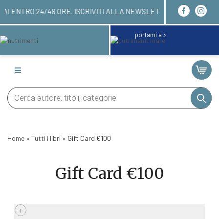
UI! LI RICEVERAI ENTRO 24/48 ORE. ISCRIVITI A
portami a >
Products
search
Home
»
Tutti i libri
»
Gift Card €100
Gift Card €100
+