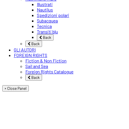
Illustrati
Nautilus
Spedizioni polari
Subacquea
Tecnica
Transiti blu
Back
Back
GLI AUTORI
FOREIGN RIGHTS
Fiction & Non Fiction
Sail and Sea
Foreign Rights Catalogue
Back
× Close Panel