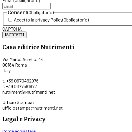
Email
(Obbligatorio)
del
prodotto
Consent
(Obbligatorio)
Accetto la privacy Policy
(Obbligatorio)
CAPTCHA
Casa editrice Nutrimenti
Via Marco Aurelio, 44
00184 Roma
Italy
t. +39 0670492976
f. +39 0677591872
nutrimenti@nutrimenti.net
Ufficio Stampa:
ufficiostampa@nutrimenti.net
Legal e Privacy
Come acquistare