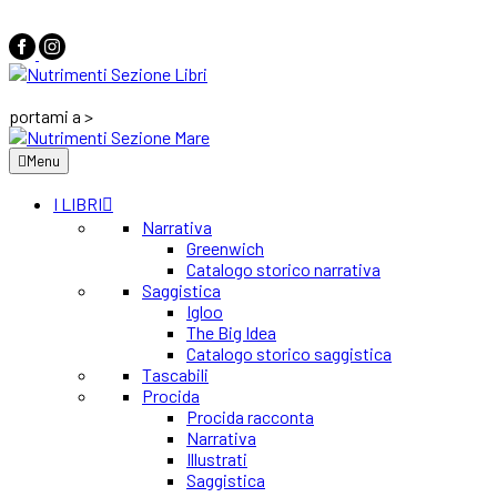
portami a >
Menu
I LIBRI
Narrativa
Greenwich
Catalogo storico narrativa
Saggistica
Igloo
The Big Idea
Catalogo storico saggistica
Tascabili
Procida
Procida racconta
Narrativa
Illustrati
Saggistica