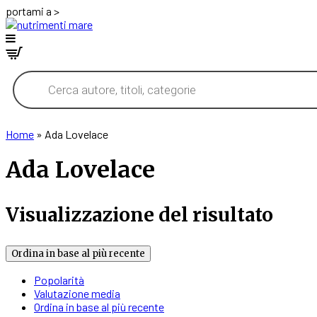
portami a >
Products
search
Home
»
Ada Lovelace
Ada Lovelace
Visualizzazione del risultato
Ordina in base al più recente
Popolarità
Valutazione media
Ordina in base al più recente