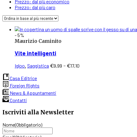
Prezzo: dal più economico
Prezzo: dal più caro
- 5%
Maurizio Caminito
Vite intelligenti
Questo
Fascia
Igloo
,
Saggistica
€
9,99
-
€
17,10
prodotto
di
ha
prezzo:
Casa Editrice
più
da
Foreign Rights
varianti.
€9,99
News & Appuntamenti
Le
a
Contatti
opzioni
€17,10
possono
Iscriviti alla Newsletter
essere
scelte
Nome
(Obbligatorio)
nella
pagina