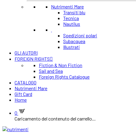
Nutrimenti Mare
Transiti blu
Tecnica
Nautilus
Spedizioni polari
Subacquea
Illustrati
GLI AUTORI
FOREIGN RIGHTS
Fiction & Non Fiction
Sail and Sea
Foreign Rights Catalogue
CATALOGO
Nutrimenti Mare
Gift Card
Home
0
Caricamento del contenuto del carrello...