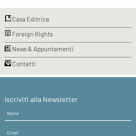
originale
attuale
era:
è:
€19,50.
€18,52.
Casa Editrice
Foreign Rights
News & Appuntamenti
Contatti
Iscriviti alla Newsletter
Nome
Email