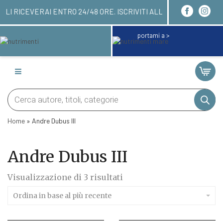
RDINARE QUI! LI RICEVERAI ENTRO 24/48 ORE. ISC
portami a >
Products
search
Home
»
Andre Dubus III
Andre Dubus III
Ordina
Visualizzazione di 3 risultati
in
base
Ordina in base al più recente
al
più
recente