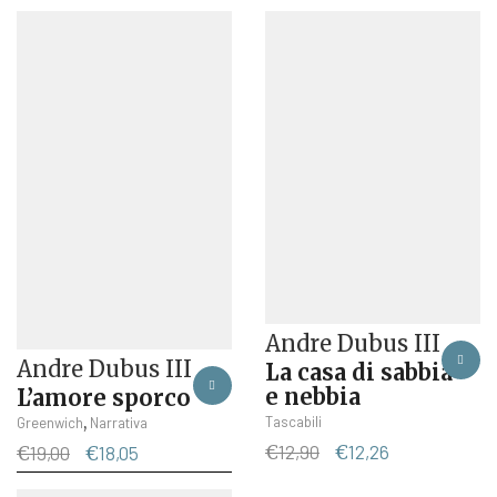
Andre Dubus III
Andre Dubus III
La casa di sabbia
e nebbia
L’amore sporco
Tascabili
,
Greenwich
Narrativa
Il
Il
Il
Il
€
12,90
€
12,26
€
19,00
€
18,05
prezzo
prezzo
prezzo
prezzo