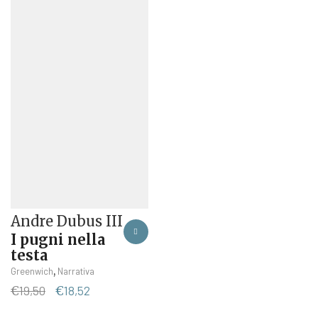
originale
attuale
originale
attuale
era:
è:
era:
è:
€12,90.
€12,26.
€19,00.
€18,05.
Andre Dubus III
I pugni nella
testa
,
Greenwich
Narrativa
Il
Il
€
19,50
€
18,52
prezzo
prezzo