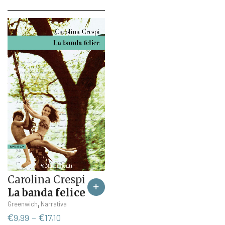
Carolina Crespi
La banda felice
Questo
,
Greenwich
Narrativa
prodotto
Fascia
€
9,99
-
€
17,10