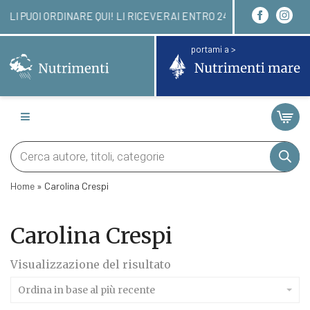
 LIBRI LI PUOI ORDINARE QUI! LI RICEVERAI ENTR
portami a >
Products
search
Home
»
Carolina Crespi
Carolina Crespi
Visualizzazione del risultato
Ordina in base al più recente