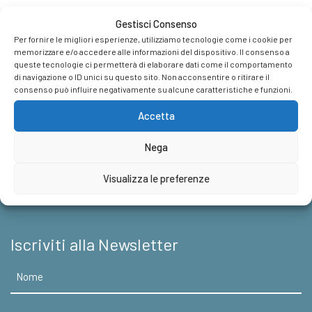
ha
di
più
prezzo:
Gestisci Consenso
varianti.
da
Per fornire le migliori esperienze, utilizziamo tecnologie come i cookie per
Le
€9,99
memorizzare e/o accedere alle informazioni del dispositivo. Il consenso a
Casa Editrice
opzioni
a
queste tecnologie ci permetterà di elaborare dati come il comportamento
possono
di navigazione o ID unici su questo sito. Non acconsentire o ritirare il
€17,10
consenso può influire negativamente su alcune caratteristiche e funzioni.
Foreign Rights
essere
scelte
Accetta
nella
News & Appuntamenti
pagina
Nega
del
Contatti
prodotto
Visualizza le preferenze
Iscriviti alla Newsletter
Nome
Email