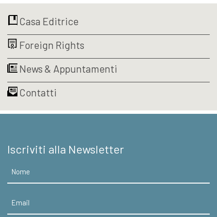
varianti.
da
Le
€9,99
Casa Editrice
opzioni
a
possono
€18,05
Foreign Rights
essere
scelte
nella
News & Appuntamenti
pagina
del
Contatti
prodotto
Iscriviti alla Newsletter
Nome
Email