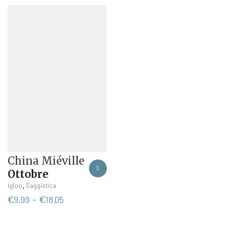
China Miéville
Ottobre
Questo
,
Igloo
Saggistica
prodotto
Fascia
€
9,99
-
€
18,05
ha
di
più
prezzo: