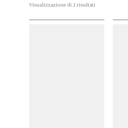
Ordina
Visualizzazione di 2 risultati
in
base
al
più
recente