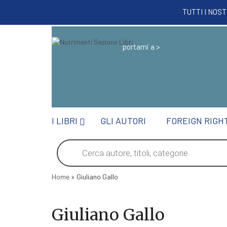
TUTTI I NOS
portami a >
I LIBRI
GLI AUTORI
FOREIGN RIGH
Products
search
Home
»
Giuliano Gallo
Giuliano Gallo