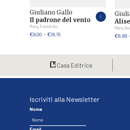
Giuliano Gallo
Giuli
Il padrone del vento
Alis
Questo
,
Mare
Transiti blu
,
Mare
Nau
prodotto
Fascia
€
9,00
-
€
16,15
€
6,99
ha
di
più
prezzo:
varianti.
da
Le
€9,00
Casa Editrice
opzioni
a
possono
€16,15
essere
scelte
nella
pagina
Iscriviti alla Newsletter
del
Nome
prodotto
Email