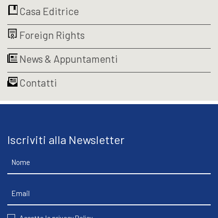
€39,00.
€37,05.
Casa Editrice
Foreign Rights
News & Appuntamenti
Contatti
Iscriviti alla Newsletter
Nome
Email
CONSENT
Accetto la privacy Policy