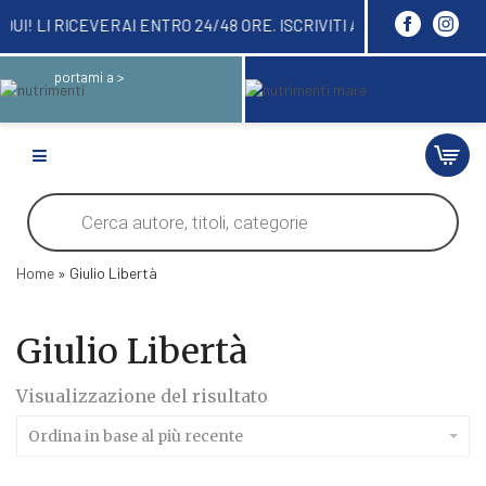
I ORDINARE QUI! LI RICEVERAI ENTRO 24/48 ORE. 
portami a >
Products
search
Home
»
Giulio Libertà
Giulio Libertà
Visualizzazione del risultato
Ordina in base al più recente