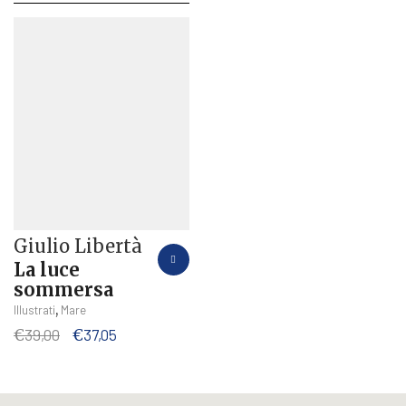
Giulio Libertà
La luce
sommersa
,
Illustrati
Mare
Il
Il
€
39,00
€
37,05
prezzo
prezzo
originale
attuale
era:
è: