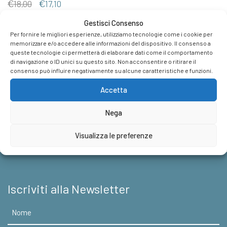
Il
Il
€
18,00
€
17,10
prezzo
prezzo
Gestisci Consenso
originale
attuale
Per fornire le migliori esperienze, utilizziamo tecnologie come i cookie per
era:
è:
memorizzare e/o accedere alle informazioni del dispositivo. Il consenso a
€18,00.
€17,10.
queste tecnologie ci permetterà di elaborare dati come il comportamento
Casa Editrice
di navigazione o ID unici su questo sito. Non acconsentire o ritirare il
consenso può influire negativamente su alcune caratteristiche e funzioni.
Foreign Rights
Accetta
News & Appuntamenti
Nega
Contatti
Visualizza le preferenze
Iscriviti alla Newsletter
Nome