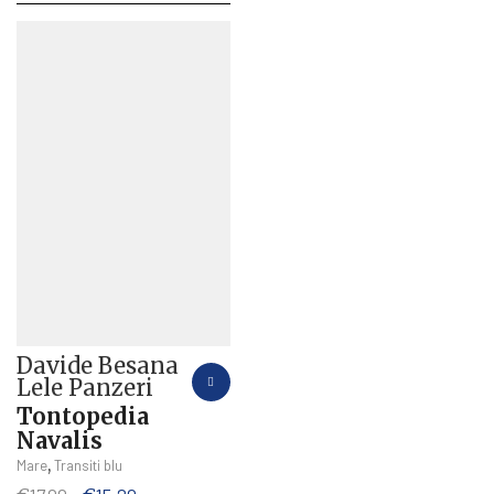
Davide Besana
Lele Panzeri
Tontopedia
Navalis
,
Mare
Transiti blu
Il
Il