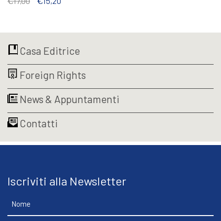
€
17,00
€
15,20
prezzo
prezzo
originale
attuale
era:
è:
€17,00.
€15,20.
Casa Editrice
Foreign Rights
News & Appuntamenti
Contatti
Iscriviti alla Newsletter
Nome