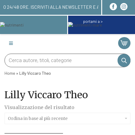
I RICEVERAI ENTRO 24/48 ORE. ISCRIVITI ALLA N
portami a >
Products
search
Home
»
Lilly Viccaro Theo
Lilly Viccaro Theo
Visualizzazione del risultato
Ordina in base al più recente