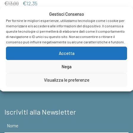
Il
Il
€
13,00
€
12,35
prezzo
prezzo
Gestisci Consenso
originale
attuale
Per fornire le migliori esperienze, utilizziamo tecnologie come i cookie per
era:
è:
memorizzare e/o accedere alle informazioni del dispositivo. Il consenso a
€13,00.
€12,35.
queste tecnologie ci permetterà di elaborare dati come il comportamento
Casa Editrice
di navigazione o ID unici su questo sito. Non acconsentire o ritirare il
consenso può influire negativamente su alcune caratteristiche e funzioni.
Foreign Rights
Accetta
News & Appuntamenti
Nega
Contatti
Visualizza le preferenze
Iscriviti alla Newsletter
Nome