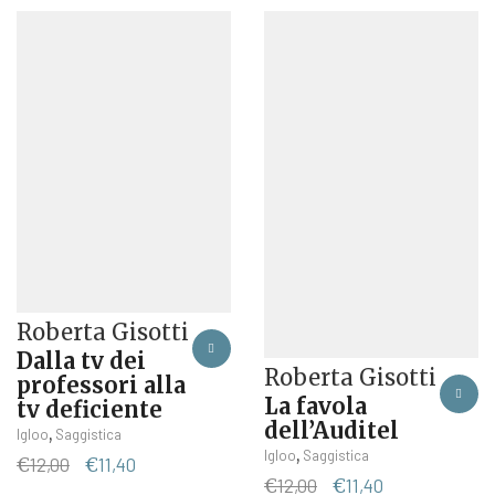
Roberta Gisotti
Dalla tv dei
Roberta Gisotti
professori alla
La favola
tv deficiente
dell’Auditel
,
Igloo
Saggistica
,
Igloo
Saggistica
Il
Il
€
12,00
€
11,40
Il
Il
€
12,00
€
11,40
prezzo
prezzo