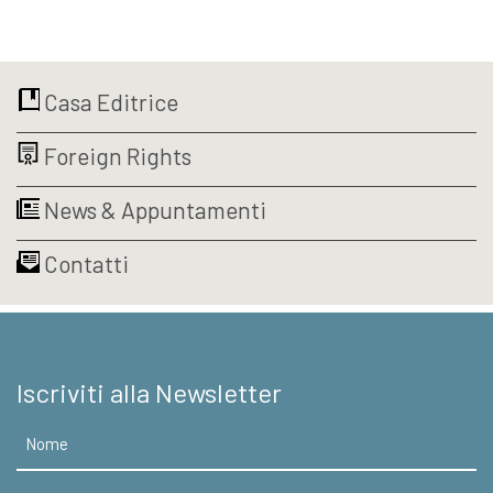
prezzo
prezzo
originale
attuale
originale
attuale
era:
è:
era:
è:
€12,00.
€11,40.
€12,00.
€11,40.
Casa Editrice
Foreign Rights
News & Appuntamenti
Contatti
Iscriviti alla Newsletter
Nome