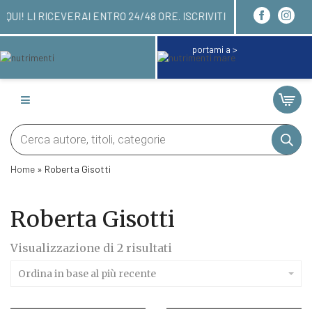
I ORDINARE QUI! LI RICEVERAI ENTRO 24/48 ORE. 
portami a >
Products
search
Home
»
Roberta Gisotti
Roberta Gisotti
Ordina
Visualizzazione di 2 risultati
in
base
Ordina in base al più recente
al
più
recente