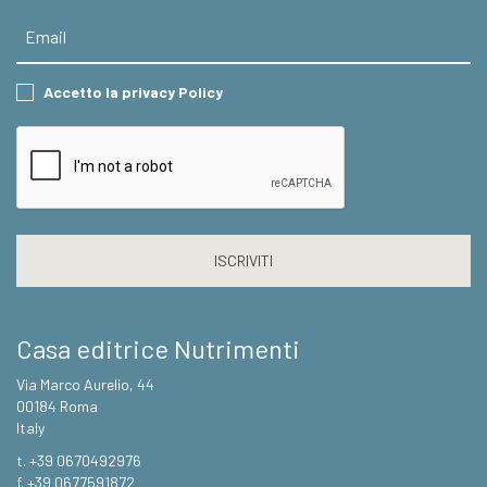
Email
Consent
Accetto la privacy Policy
CAPTCHA
Casa editrice Nutrimenti
Via Marco Aurelio, 44
00184 Roma
Italy
t. +39 0670492976
f. +39 0677591872