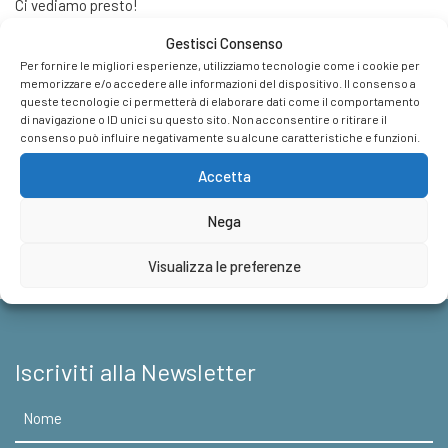
Ci vediamo presto!
Gestisci Consenso
I commenti sono chiusi.
Per fornire le migliori esperienze, utilizziamo tecnologie come i cookie per
memorizzare e/o accedere alle informazioni del dispositivo. Il consenso a
queste tecnologie ci permetterà di elaborare dati come il comportamento
Casa Editrice
di navigazione o ID unici su questo sito. Non acconsentire o ritirare il
consenso può influire negativamente su alcune caratteristiche e funzioni.
Foreign Rights
Accetta
News & Appuntamenti
Nega
Contatti
Visualizza le preferenze
Iscriviti alla Newsletter
Nome