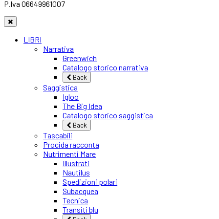
P.Iva 06649961007
LIBRI
Narrativa
Greenwich
Catalogo storico narrativa
Back
Saggistica
Igloo
The Big Idea
Catalogo storico saggistica
Back
Tascabili
Procida racconta
Nutrimenti Mare
Illustrati
Nautilus
Spedizioni polari
Subacquea
Tecnica
Transiti blu