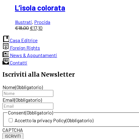
L’isola colorata
Illustrati
,
Procida
Il
Il
€
18,00
€
17,10
prezzo
prezzo
originale
attuale
Casa Editrice
era:
è:
Foreign Rights
€18,00.
€17,10.
News & Appuntamenti
Contatti
Iscriviti alla Newsletter
Nome
(Obbligatorio)
Email
(Obbligatorio)
Consent
(Obbligatorio)
Accetto la privacy Policy
(Obbligatorio)
CAPTCHA