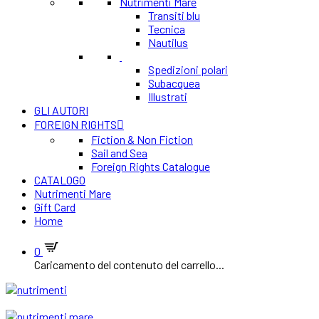
Nutrimenti Mare
Transiti blu
Tecnica
Nautilus
Spedizioni polari
Subacquea
Illustrati
GLI AUTORI
FOREIGN RIGHTS
Fiction & Non Fiction
Sail and Sea
Foreign Rights Catalogue
CATALOGO
Nutrimenti Mare
Gift Card
Home
0
Caricamento del contenuto del carrello...