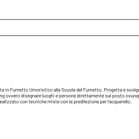
mata in Fumetto Umoristico alla Scuola del Fumetto. Progetta e svolge
ing ovvero disegnare luoghi e persone direttamente sul posto ovunque 
realizzato con tecniche miste con la predilezione per l’acquerello.