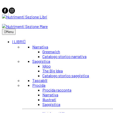
Menu
I LIBRI
Narrativa
Greenwich
Catalogo storico narrativa
Saggistica
Igloo
The Big Idea
Catalogo storico saggistica
Tascabili
Procida
Procida racconta
Narrativa
Illustrati
Saggistica