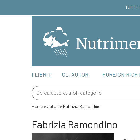
TUTTI I
I LIBRI
GLI AUTORI
FOREIGN RIGH
Products
search
Home
»
autori
»
Fabrizia Ramondino
Fabrizia Ramondino