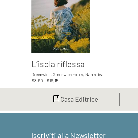
L’isola riflessa
Greenwich
,
Greenwich Extra
,
Narrativa
Fascia
€
8,99
-
€
16,15
di
prezzo:
Casa Editrice
da
€8,99
a
€16,15
Iscriviti alla Newsletter