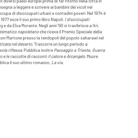
 diversi paesi europei prima di far ritorno nella città in
nsegna a leggere e scrivere ai bambini dei vicoli nei
ccupa di disoccupati urbani e contadini poveri. Nel 1974 è
1977 esce il suo primo libro Napoli.
I disoccupati
e da Elsa Morante. Negli anni ’90 si trasferisce a Itri,
tematico napoletano
che riceve il Premio Speciale della
 con Martone presso la tendopoli del popolo saharawi nel
icata nel deserto
. Trascorre un lungo periodo a
sola riflessa
. Pubblica inoltre
Passaggio a Trieste, Guerra
ro
e le raccolte di racconti
Il calore e Arcangelo
. Muore
bblica il suo ultimo romanzo,
La via
.