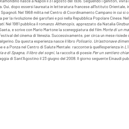
Ramondino nasce a Napoli il 31 agosto del 1936. Seguendo i genitori, vivrà in
a. Qui, dopo essersi laureata in letteratura francese all’Istituto Orientale, i
i Spagnoli. Nel 1968 milita nel Centro di Coordinamento Campano in cui si o
 per la rivoluzione dei garofani e poi nella Repubblica Popolare Cinese. Nel 
ati
. Nel 1981 pubblica il romanzo
Althenopis
, apprezzato da Natalia Ginzburg 
 Gaeta, e scrive con Mario Martone la sceneggiatura del film
Morte di un ma
 Festival del cinema di Venezia. Successivamente, per circa un mese risiede
algerino. Da questa esperienza nasce il libro
Polisario. Un’astronave diment
e e a Ponza nel Centro di Salute Mentale: racconterà quell’esperienza in
L’i
zia e di Spagna
,
Il libro dei sogni,
la raccolta di poesie
Per un sentiero chia
aggia di Sant’Agostino il 23 giugno del 2008. Il giorno seguente Einaudi pu