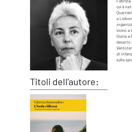
Fabrizia 
cui è nat
Quartier
a Lisbona
organizz
vicino a
Giuria a
deserto 
Ventoten
di infan
sulla spi
Titoli dell'autore: