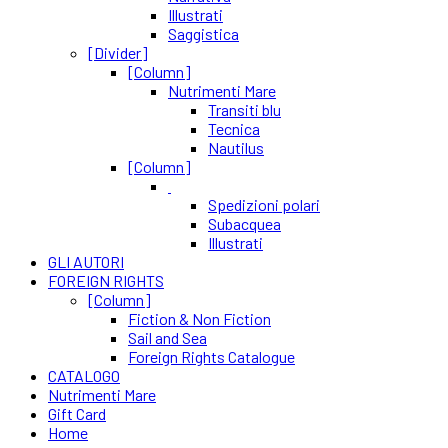
Illustrati
Saggistica
[Divider]
[Column]
Nutrimenti Mare
Transiti blu
Tecnica
Nautilus
[Column]
Spedizioni polari
Subacquea
Illustrati
GLI AUTORI
FOREIGN RIGHTS
[Column]
Fiction & Non Fiction
Sail and Sea
Foreign Rights Catalogue
CATALOGO
Nutrimenti Mare
Gift Card
Home