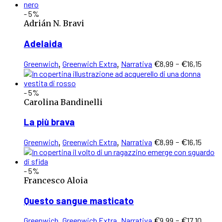
ha
prezzo:
- 5%
più
da
Adrián N. Bravi
varianti.
€9,99
Le
a
Adelaida
opzioni
€16,15
possono
Questo
Fasc
Greenwich
,
Greenwich Extra
,
Narrativa
€
8,99
-
€
16,15
essere
prodotto
di
scelte
ha
prez
nella
- 5%
più
da
pagina
Carolina Bandinelli
varianti.
€8,9
del
Le
a
prodotto
La più brava
opzioni
€16,1
possono
Questo
Fasc
Greenwich
,
Greenwich Extra
,
Narrativa
€
8,99
-
€
16,15
essere
prodotto
di
scelte
ha
prez
nella
- 5%
più
da
pagina
Francesco Aloia
varianti.
€8,9
del
Le
a
prodotto
Questo sangue masticato
opzioni
€16,1
possono
Questo
Fasc
Greenwich
,
Greenwich Extra
,
Narrativa
€
9,99
-
€
17,10
essere