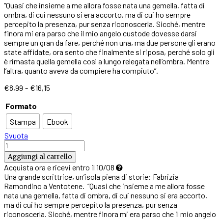
“Quasi che insieme a me allora fosse nata una gemella, fatta di
ombra, di cui nessuno si era accorto, ma di cui ho sempre
percepito la presenza, pur senza riconoscerla. Sicché, mentre
finora mi era parso che il mio angelo custode dovesse darsi
sempre un gran da fare, perché non una, ma due persone gli erano
state affidate, ora sento che finalmente si riposa, perché solo gli
è rimasta quella gemella così a lungo relegata nell’ombra. Mentre
l’altra, quanto aveva da compiere ha compiuto”.
Fascia
€
8,99
-
€
16,15
di
Formato
prezzo:
da
Stampa
Ebook
€8,99
a
Svuota
€16,15
L’isola
riflessa
Aggiungi al carrello
quantità
Acquista ora e ricevi entro il 10/08
Una grande scrittrice, un’isola piena di storie: Fabrizia
Ramondino a Ventotene.
“Quasi che insieme a me allora fosse
nata una gemella, fatta di ombra, di cui nessuno si era accorto,
ma di cui ho sempre percepito la presenza, pur senza
riconoscerla. Sicché, mentre finora mi era parso che il mio angelo