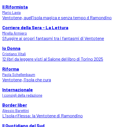
Il Riformista
Mario Lavìa
Ventotene, quell'isola magica e senza tempo d Ramondino
Corriere della Sera - La Lettura
Mirella Armiero
Sfuggire ai propri fantasmi tra i fantasmi di Ventotene
Io Donna
Cristiano Vitali
12 libri da leggere visti al Salone del libro di Torino 2025
Riforma
Paola Schellenbaum
Ventotene, l’isola che cura
Internazionale
I consigli della redazione
Border liber
Alessio Barettini
L’isola riflessa: la Ventotene di Ramondino
Il Quotidiano del Sud