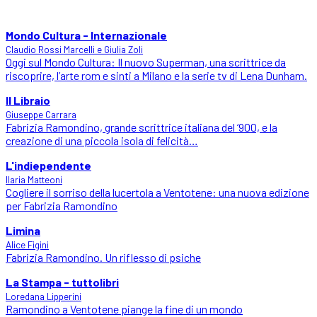
Mondo Cultura - Internazionale
Claudio Rossi Marcelli e Giulia Zoli
Oggi sul Mondo Cultura: Il nuovo Superman, una scrittrice da
riscoprire, l’arte rom e sinti a Milano e la serie tv di Lena Dunham.
Il Libraio
Giuseppe Carrara
Fabrizia Ramondino, grande scrittrice italiana del ‘900, e la
creazione di una piccola isola di felicità…
L'indiependente
Ilaria Matteoni
Cogliere il sorriso della lucertola a Ventotene: una nuova edizione
per Fabrizia Ramondino
Limina
Alice Figini
Fabrizia Ramondino. Un riflesso di psiche
La Stampa - tuttolibri
Loredana Lipperini
Ramondino a Ventotene piange la fine di un mondo