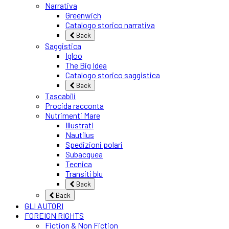
Narrativa
Greenwich
Catalogo storico narrativa
Back
Saggistica
Igloo
The Big Idea
Catalogo storico saggistica
Back
Tascabili
Procida racconta
Nutrimenti Mare
Illustrati
Nautilus
Spedizioni polari
Subacquea
Tecnica
Transiti blu
Back
Back
GLI AUTORI
FOREIGN RIGHTS
Fiction & Non Fiction