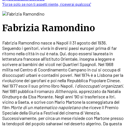
"Forse solo se non ti aspetti niente, riceverai qualcosa"
Fabrizia Ramondino
Fabrizia Ramondino nasce a Napoli il 31 agosto del 1936.
Seguendo i genitori, vivrà in diversi paesi europei prima di far
ritorno nella città in cui è nata. Qui, dopo essersi laureata in
letteratura francese all’Istituto Orientale, insegna a leggere e
scrivere ai bambini dei vicoli nei Quartieri Spagnoli. Nel 1968
milita nel Centro di Coordinamento Campano in cui si occupa di
disoccupati urbani e contadini poveri. Nel 1974 è a Lisbona per la
rivoluzione dei garofani e poi nella Repubblica Popolare Cinese.
Nel 1977 esce il suo primo libro Napoli.
I disoccupati organizzati
.
Nel 1981 pubblica il romanzo
Althenopis
, apprezzato da Natalia
Ginzburg e da Elsa Morante. Negli anni ’90 si trasferisce a Itri,
vicino a Gaeta, e scrive con Mario Martone la sceneggiatura del
film
Morte di un matematico napoletano
che riceve il Premio
Speciale della Giuria a Festival del cinema di Venezia.
Successivamente, per circa un mese risiede con Martone presso
la tendopoli del popolo saharawi nel deserto algerino. Da questa