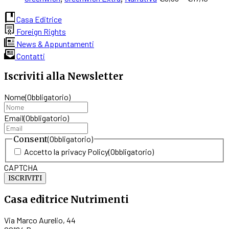
prodotto
di
scelte
ha
prez
nella
Casa Editrice
più
da
pagina
Foreign Rights
varianti.
€9,9
del
News & Appuntamenti
Le
a
prodotto
Contatti
opzioni
€17,1
possono
Iscriviti alla Newsletter
essere
scelte
Nome
(Obbligatorio)
nella
pagina
Email
(Obbligatorio)
del
prodotto
Consent
(Obbligatorio)
Accetto la privacy Policy
(Obbligatorio)
CAPTCHA
Casa editrice Nutrimenti
Via Marco Aurelio, 44