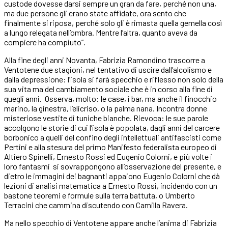
custode dovesse darsi sempre un gran da fare, perché non una,
ma due persone gli erano state affidate, ora sento che
finalmente si riposa, perché solo gli è rimasta quella gemella così
a lungo relegata nell’ombra. Mentre l’altra, quanto aveva da
compiere ha compiuto”.
Alla fine degli anni Novanta, Fabrizia Ramondino trascorre a
Ventotene due stagioni, nel tentativo di uscire dall’alcolismo e
dalla depressione: l’isola si farà specchio e riflesso non solo della
sua vita ma del cambiamento sociale che è in corso alla fine di
quegli anni.
Osserva, molto: le case, i bar, ma anche il finocchio
marino, la ginestra, l’elicriso, o la palma nana. Incontra donne
misteriose vestite di tuniche bianche. Rievoca: le sue parole
accolgono le storie di cui l’isola è popolata, dagli anni del carcere
borbonico a quelli del confino degli intellettuali antifascisti come
Pertini e alla stesura del primo Manifesto federalista europeo di
Altiero Spinelli, Ernesto Rossi ed Eugenio Colorni, e più volte i
loro fantasmi
si sovrappongono all’osservazione del presente, e
dietro le immagini dei bagnanti appaiono Eugenio Colorni che dà
lezioni di analisi matematica a Ernesto Rossi, incidendo con un
bastone teoremi e formule sulla terra battuta, o Umberto
Terracini che cammina discutendo con Camilla Ravera.
Ma nello specchio di Ventotene appare anche l’anima di Fabrizia