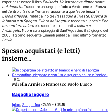
esperienza nasce il libro
Polisario. Un’astronave dimenticata
nel deserto
. Trascorre un lungo periodo a Ventotene e a Ponza
nel Centro di Salute Mentale: racconterà quell’esperienza in
L’isola riflessa
. Pubblica inoltre
Passaggio a Trieste, Guerra di
infanzia e di Spagna
,
Il libro dei sogni,
la raccolta di poesie
Per
un sentiero chiaro
e le raccolte di racconti
Il calore e
Arcangelo
. Muore sulla spiaggia di Sant’Agostino il 23 giugno del
2008. Il giorno seguente Einaudi pubblica il suo ultimo romanzo,
La via
.
Spesso acquistati (e letti)
insieme...
- 5%
Mirella Armiero
Francesco Paolo Busco
Bagaglio leggero
Questo
Fascia
Igloo
,
Saggistica
€
9,99
-
€
16,15
prodotto
di