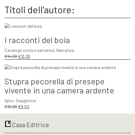
Titoli dell'autore:
I racconti del boia
Catalogo storico narrativa
,
Narrativa
Il
Il
€
14,00
€
13,30
prezzo
prezzo
originale
attuale
era:
è:
Stupra pecorella di presepe
€14,00.
€13,30.
vivente in una camera ardente
Igloo
,
Saggistica
Il
Il
€
10,00
€
9,50
prezzo
prezzo
originale
attuale
Casa Editrice
era:
è:
€10,00.
€9,50.