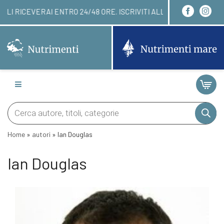
RDINARE QUI! LI RICEVERAI ENTRO 24/48 ORE. ISC
Products
search
Home
»
autori
»
Ian Douglas
Ian Douglas