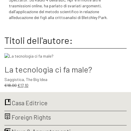
trasmissioni online, ha parlato di svariati argomenti,
dall’applicazione del metodo scientifico in relazione
all’educazione dei figli alla crittoanalisi di Bletchley Park.
Titoli dell'autore:
La tecnologia ci fa male?
Saggistica
,
The Big Idea
Il
Il
€
18,00
€
17,10
prezzo
prezzo
originale
attuale
Casa Editrice
era:
è:
€18,00.
€17,10.
Foreign Rights