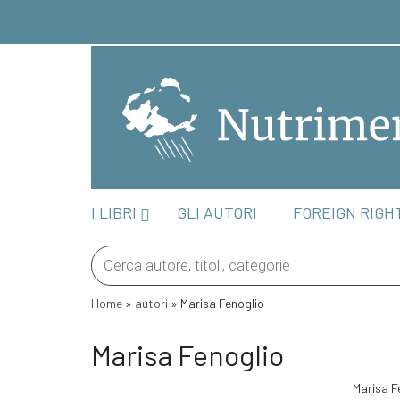
I LIBRI
GLI AUTORI
FOREIGN RIGH
Products
search
Home
»
autori
»
Marisa Fenoglio
Marisa Fenoglio
Marisa Fe