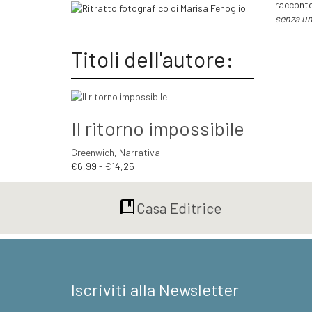
racconto
senza u
Titoli dell'autore:
Il ritorno impossibile
Greenwich
,
Narrativa
Fascia
€
6,99
-
€
14,25
di
prezzo:
Casa Editrice
da
€6,99
a
€14,25
Iscriviti alla Newsletter