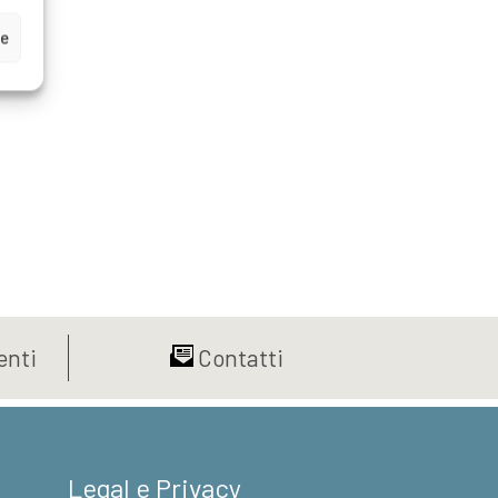
ze
nti
Contatti
Legal e Privacy