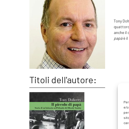
Tony Doh
quattordi
anche il 
papà
è il
Titoli dell'autore:
Per
e/o
per
sit
car