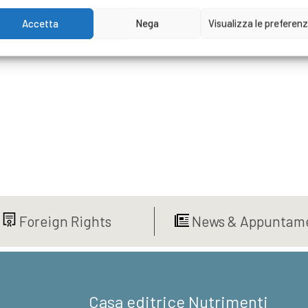
Accetta
Nega
Visualizza le preferen
Foreign Rights
News & Appuntame
Casa editrice Nutrimenti