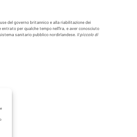
e del governo britannico e alla riabilitazione dei
re entrato per qualche tempo nell’Ira, e aver conosciuto
l sistema sanitario pubblico nordirlandese.
Il piccolo di
re
o