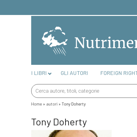
I LIBRI
GLI AUTORI
FOREIGN RIGH
Products
search
Home
»
autori
»
Tony Doherty
Tony Doherty