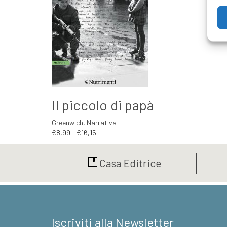
Il piccolo di papà
Greenwich
,
Narrativa
Fascia
€
8,99
-
€
16,15
di
prezzo:
Casa Editrice
da
€8,99
a
€16,15
Iscriviti alla Newsletter