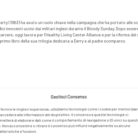
erty (1963) ha avuto un ruolo chiave nella campagna che ha portato alle scus
ci innocenti uccisi dai militari inglesi durante il Bloody Sunday. Dopo esse
carcere, oggi lavora per l’Healthy Living Center Alliance e per la riforma de
 primo libro della sua trilogia dedicata a Derry e al padre scomparso.
Gestisci Consenso
 fornire le migliori esperienze, utilizziamo tecnologie come i cookie per memorizza
 accedere alle informazioni del dispositivo. Il consenso a queste tecnologie ci
metterà di elaborare dati come il comportamento di navigazione o ID unici su quest
o. Non acconsentire o ritirare il consenso può influire negativamente su alcune
atteristiche e funzioni.