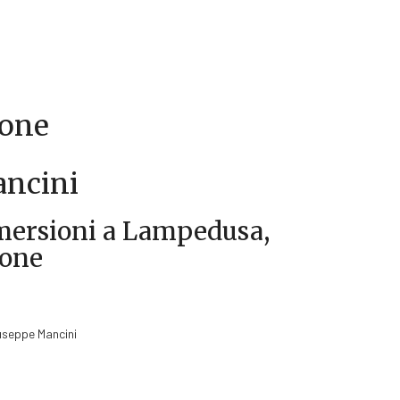
ione
ncini
mersioni a Lampedusa,
ione
iuseppe Mancini