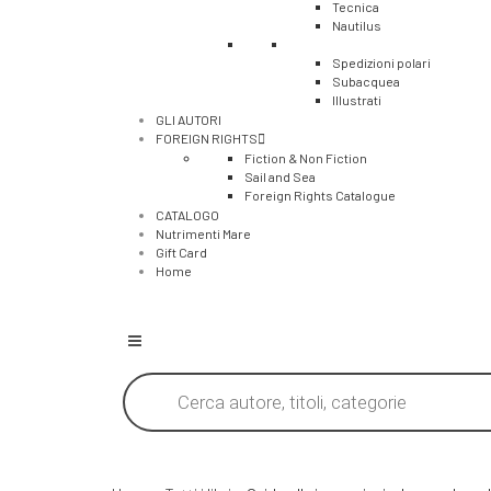
Tecnica
Nautilus
Spedizioni polari
Subacquea
Illustrati
GLI AUTORI
FOREIGN RIGHTS
Fiction & Non Fiction
Sail and Sea
Foreign Rights Catalogue
CATALOGO
Nutrimenti Mare
Gift Card
Home
Products
search