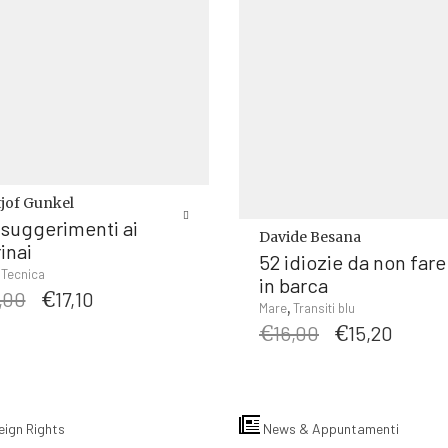
tjof Gunkel
 suggerimenti ai
Davide Besana
inai
52 idiozie da non fare
,
Tecnica
in barca
Il
Il
,00
€
17,10
,
Mare
Transiti blu
prezzo
prezzo
Il
Il
€
16,00
€
15,20
originale
attuale
prezzo
prezz
era:
è:
originale
attua
€18,00.
€17,10.
era:
è:
€16,00.
€15,20
eign Rights
News & Appuntamenti