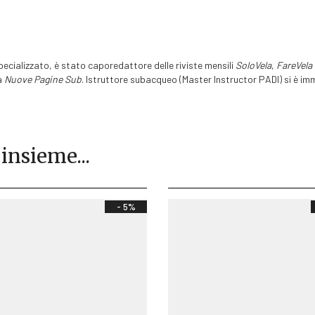
pecializzato, è stato caporedattore delle riviste mensili
SoloVela
,
FareVela
a
Nuove Pagine Sub
. Istruttore subacqueo (Master Instructor PADI) si è imm
 insieme...
- 5%