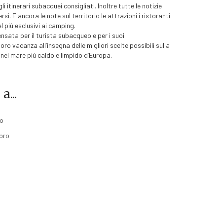
li itinerari subacquei consigliati. Inoltre tutte le notizie
gersi. E ancora le note sul territorio le attrazioni i ristoranti
el più esclusivi ai camping.
sata per il turista subacqueo e per i suoi
o vacanza all’insegna delle migliori scelte possibili sulla
nel mare più caldo e limpido d’Europa.
...
lo
ibro