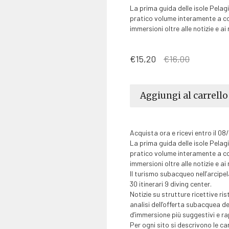
La prima guida delle isole Pela
pratico volume interamente a color
immersioni oltre alle notizie e a
Il
Il
€
15,20
€
16,00
prezzo
prezzo
originale
attuale
era:
è:
€16,00.
€15,20.
Aggiungi al carrello
Acquista ora e ricevi entro il 0
La prima guida delle isole Pela
pratico volume interamente a color
immersioni oltre alle notizie e a
Il turismo subacqueo nell’arcipel
30 itinerari 9 diving center.
Notizie su strutture ricettive ri
analisi dell’offerta subacquea de
d’immersione più suggestivi e ra
Per ogni sito si descrivono le ca