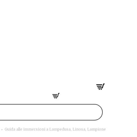
»
Guida alle immersioni a Lampedusa, Linosa, Lampione