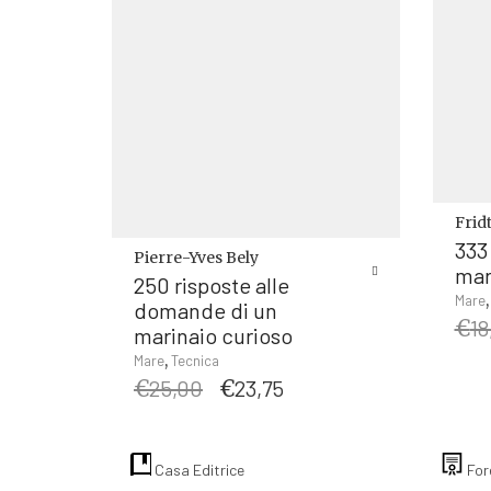
Frid
333
Pierre-Yves Bely
mar
250 risposte alle
Mare
domande di un
€
18
marinaio curioso
,
Mare
Tecnica
Il
Il
€
25,00
€
23,75
prezzo
prezzo
originale
attuale
era:
è:
Casa Editrice
For
€25,00.
€23,75.