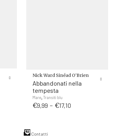
Nick Ward
Sinéad O’Brien
Abbandonati nella
tempesta
Questo
,
Mare
Transiti blu
Fascia
prodotto
€
9,99
-
€
17,10
o
di
ha
le
prezzo:
più
da
varianti.
.
€9,99
Le
Contatti
a
opzioni