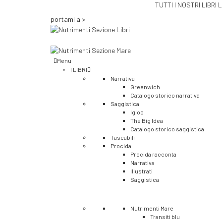
TUTTI I NOSTRI LIBRI 
portami a >
Menu
I LIBRI
Narrativa
Greenwich
Catalogo storico narrativa
Saggistica
Igloo
The Big Idea
Catalogo storico saggistica
Tascabili
Procida
Procida racconta
Narrativa
Illustrati
Saggistica
Nutrimenti Mare
Transiti blu