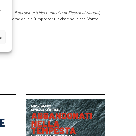
o
, fra cui
Boatowner’s Mechanical and Electrical Manual
,
con diverse delle più importanti riviste nautiche. Vanta
ze