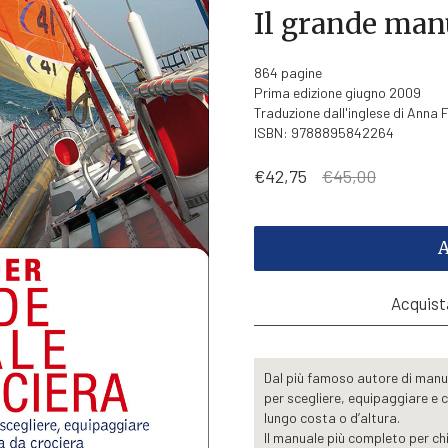
Il grande manu
864 pagine
Prima edizione giugno 2009
Traduzione dall'inglese di Anna
ISBN: 9788895842264
Il
Il
€
42,75
€
45,00
prezzo
prezzo
originale
attuale
era:
è:
€45,00.
€42,75.
A
Acquista
Dal più famoso autore di manua
per scegliere, equipaggiare e 
lungo costa o d’altura.
Il manuale più completo per ch