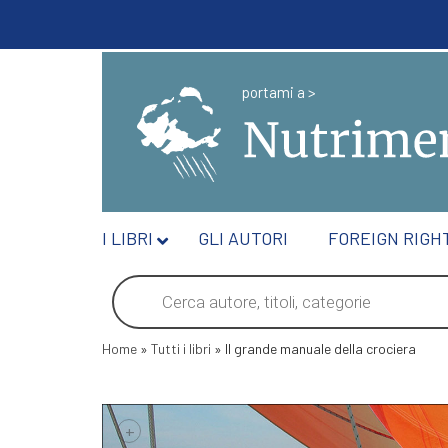
portami a >
I LIBRI
GLI AUTORI
FOREIGN RIGH
Products
search
Home
»
Tutti i libri
»
Il grande manuale della crociera
+