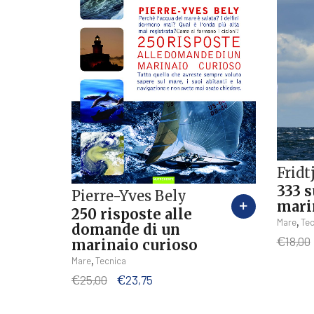
Fridt
333 
Pierre-Yves Bely
mari
250 risposte alle
,
Mare
Tec
domande di un
€
18,00
marinaio curioso
,
Mare
Tecnica
Il
Il
€
25,00
€
23,75
prezzo
prezzo
originale
attuale