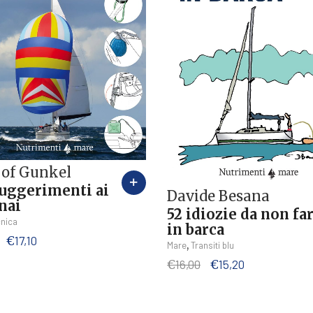
jof Gunkel
suggerimenti ai
Davide Besana
nai
52 idiozie da non fa
nica
in barca
Il
Il
€
17,10
,
Mare
Transiti blu
prezzo
prezzo
Il
Il
€
16,00
€
15,20
originale
attuale
prezzo
prezzo
era:
è:
originale
attuale
€18,00.
€17,10.
era:
è: