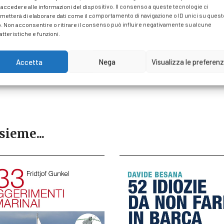
lder
 accedere alle informazioni del dispositivo. Il consenso a queste tecnologie ci
metterà di elaborare dati come il comportamento di navigazione o ID unici su quest
ù famoso autore di manualistica per la nautica del mondo. Ha scritto sei libri
o. Non acconsentire o ritirare il consenso può influire negativamente su alcune
maggiori best seller del settore negli Stati Uniti, e collabora stabilmente 
atteristiche e funzioni.
ienza di navigazione.
Accetta
Nega
Visualizza le preferen
sieme...