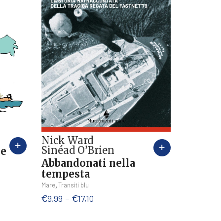
Nick Ward
Sinéad O’Brien
re
Abbandonati nella
tempesta
Questo
,
Mare
Transiti blu
prodotto
Fascia
€
9,99
-
€
17,10
ha
di
più
prezzo: