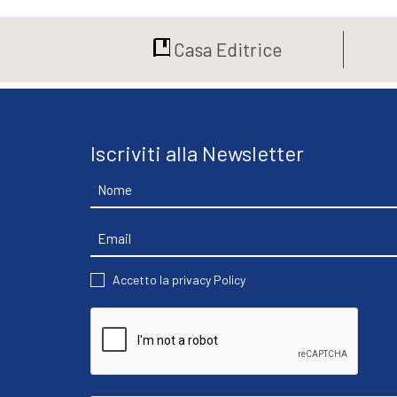
era:
è:
€25,00.
€23,75.
Casa Editrice
Iscriviti alla Newsletter
Nome
Email
CONSENT
Accetto la privacy Policy
CAPTCHA