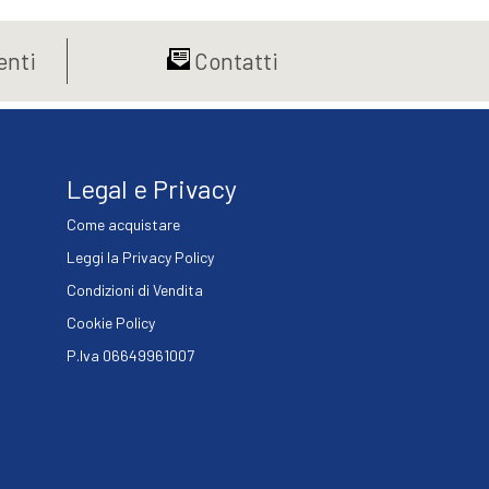
varianti.
da
Le
€9,99
nti
Contatti
opzioni
a
possono
€17,10
essere
scelte
nella
Legal e Privacy
pagina
del
Come acquistare
prodotto
Leggi la Privacy Policy
Condizioni di Vendita
Cookie Policy
P.Iva 06649961007