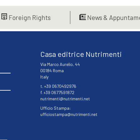
€16,00.
€15,20.
Foreign Rights
News & Appuntame
Casa editrice Nutrimenti
Via Marco Aurelio, 44
00184 Roma
Italy
t. +39 0670492976
f. +39 0677591872
nutrimenti@nutrimenti.net
Ufficio Stampa:
ufficiostampa@nutrimenti.net