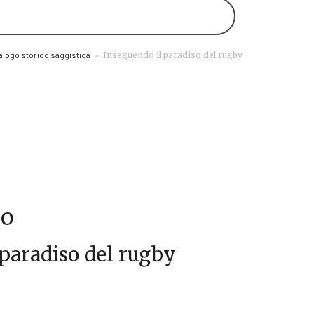
alogo storico saggistica
»
Inseguendo il paradiso del rugby
po
 paradiso del rugby