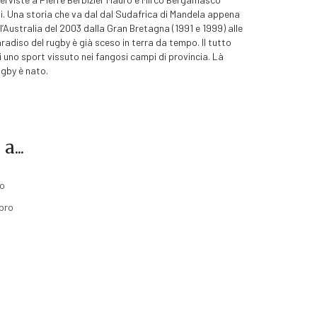
. Una storia che va dal dal Sudafrica di Mandela appena
ll’Australia del 2003 dalla Gran Bretagna (1991 e 1999) alle
paradiso del rugby è già sceso in terra da tempo. Il tutto
i uno sport vissuto nei fangosi campi di provincia. Là
ugby è nato.
...
lo
ibro