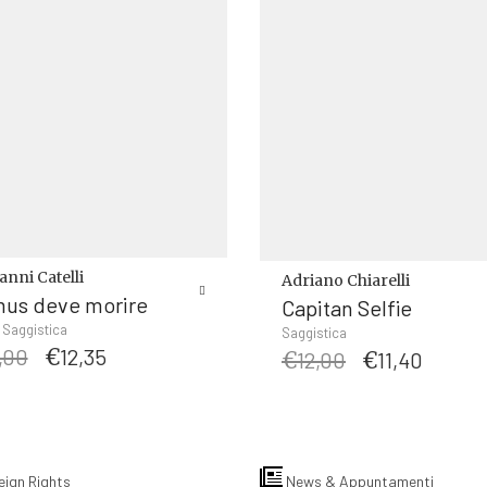
anni Catelli
Adriano Chiarelli
us deve morire
Capitan Selfie
,
Saggistica
Saggistica
Il
Il
,00
€
12,35
Il
Il
€
12,00
€
11,40
prezzo
prezzo
prezzo
prezz
originale
attuale
originale
attua
era:
è:
era:
è:
€13,00.
€12,35.
€12,00.
€11,40
eign Rights
News & Appuntamenti