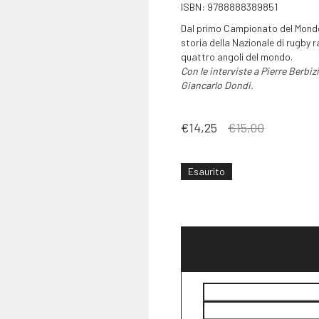
ISBN: 9788888389851
Dal primo Campionato del Mondo f
storia della Nazionale di rugby r
quattro angoli del mondo.
Con le interviste a
Pierre Berbiz
Giancarlo Dondi.
Il
Il
€
14,25
€
15,00
prezzo
prezzo
originale
attuale
era:
è:
Esaurito
€15,00.
€14,25.
Mandami una m