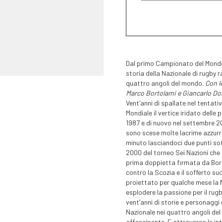
Dal primo Campionato del Mondo f
storia della Nazionale di rugby r
quattro angoli del mondo.
Con l
Marco Bortolami e Giancarlo Do
Vent’anni di spallate nel tentativ
Mondiale il vertice iridato delle 
1987 e di nuovo nel settembre 2
sono scese molte lacrime azzurre:
minuto lasciandoci due punti sot
2000 del torneo Sei Nazioni che 
prima doppietta firmata da Bort
contro la Scozia e il sofferto su
proiettato per qualche mese la N
esplodere la passione per il rugb
vent’anni di storie e personaggi 
Nazionale nei quattro angoli de
affascinante. E attraverso le in