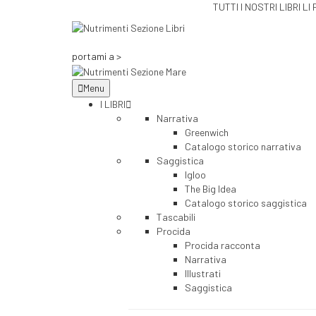
TUTTI I NOSTRI LIBRI
portami a >
Menu
I LIBRI
Narrativa
Greenwich
Catalogo storico narrativa
Saggistica
Igloo
The Big Idea
Catalogo storico saggistica
Tascabili
Procida
Procida racconta
Narrativa
Illustrati
Saggistica