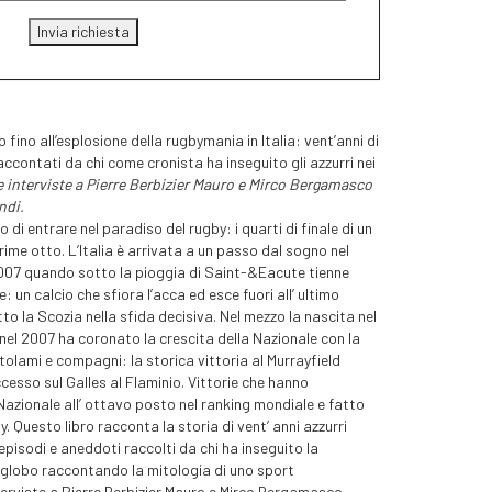
ino all’esplosione della rugbymania in Italia: vent’anni di
accontati da chi come cronista ha inseguito gli azzurri nei
e interviste a
Pierre Berbizier
Mauro e Mirco Bergamasco
ndi.
o di entrare nel paradiso del rugby: i quarti di finale di un
prime otto. L’Italia è arrivata a un passo dal sogno nel
007 quando sotto la pioggia di Saint-&Eacute tienne
 un calcio che sfiora l’acca ed esce fuori all’ ultimo
to la Scozia nella sfida decisiva. Nel mezzo la nascita nel
nel 2007 ha coronato la crescita della Nazionale con la
olami e compagni: la storica vittoria al Murrayfield
ccesso sul Galles al Flaminio. Vittorie che hanno
azionale all’ ottavo posto nel ranking mondiale e fatto
y. Questo libro racconta la storia di vent’ anni azzurri
episodi e aneddoti raccolti da chi ha inseguito la
l globo raccontando la mitologia di uno sport
terviste a Pierre Berbizier Mauro e Mirco Bergamasco