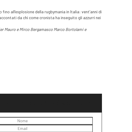
ino all’esplosione della rugbymania in Italia: vent’anni di
accontati da chi come cronista ha inseguito gli azzurri nei
ier
Mauro e Mirco Bergamasco
Marco Bortolami e
ail quando torna disponibile