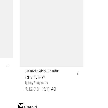
Daniel Cohn-Bendit
Che fare?
,
Igloo
Saggistica
o
Il
Il
€
12,00
€
11,40
le
prezzo
prezzo
originale
attuale
.
era:
è:
Contatti