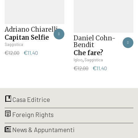
Adriano Chiarelli
Capitan Selfie
Daniel Cohn-
Bendit
Saggistica
Che fare?
Il
Il
€
12,00
€
11,40
prezzo
prezzo
,
Igloo
Saggistica
originale
attuale
Il
Il
€
12,00
€
11,40
era:
è:
prezzo
prezzo
€12,00.
€11,40.
originale
attuale
era:
è:
€12,00.
€11,40.
Casa Editrice
Foreign Rights
News & Appuntamenti