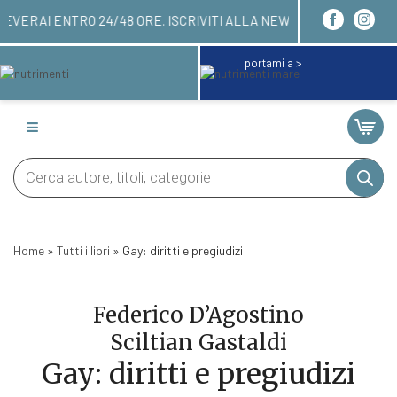
E QUI! LI RICEVERAI ENTRO 24/48 ORE. ISCRIVIT
portami a >
Products
search
Home
»
Tutti i libri
»
Gay: diritti e pregiudizi
Federico D’Agostino
Sciltian Gastaldi
Gay: diritti e pregiudizi