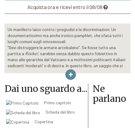
€12,00.
€11,40.
Acquista ora e ricevi entro il 08/08
Un manifesto laico contro i pregiudizi e le discriminazioni. Un
documentatissimo ma anche ironico pamphlet, che sfata tutti i
luoghi comuni sugli omosessuali.
“Devi distruggere le armate arcobaleno”. Se fosse tutto una
partita a
Risiko!
, sarebbe senza dubbio questo l’obiettivo in
mano alle gerarchie del Vaticano e a moltissimi politicanti italiani
sedicenti ‘moderati’ o di destra. In questo libro, un saggio che si
legge come una pièce teatrale, un dialogo a tre voci fra un gay, un
bisessuale e una trans (Simplicio, Salviati e… Sagrado) si
affrontano undici grandi luoghi comuni assurti a ‘tesi’ teo-con
Dai uno sguardo a...
Ne
contro la comunità Glbt (gay, lesbo, bisex e trans), smontandoli in
parlano
modo rigoroso e scientifico attraverso statistiche, studi, analisi,
ricerche, numeri, esegesi, fatti e logica. Un ‘dialogo’ sui nuovi
Primo capitolo
diritti civili e le famiglie di fatto, ispirato a Galilei, in un’epoca che
Scheda del libro
ricorda davvero troppo da vicino quella del suo processo.
Copertina