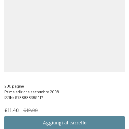
200 pagine
Prima edizione settembre 2008
ISBN: 9788888389417
Il
Il
€
11,40
€
12,00
prezzo
prezzo
originale
attuale
Aggiungi al carrello
era:
è: