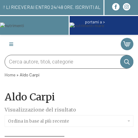
ORDINARE QUI! LI RICEVERAI ENTRO 24/48 ORE. IS
portami a >
Products
search
Home
»
Aldo Carpi
Aldo Carpi
Visualizzazione del risultato
Ordina in base al più recente