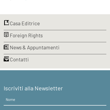
prezzo
prezzo
originale
attuale
era:
è:
€14,00.
€13,30.
Casa Editrice
Foreign Rights
News & Appuntamenti
Contatti
Iscriviti alla Newsletter
Nome