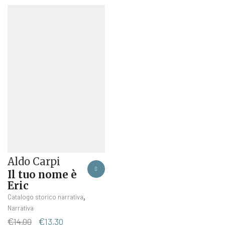
Aldo Carpi
Il tuo nome è
Eric
,
Catalogo storico narrativa
Narrativa
Il
Il
€
14,00
€
13,30