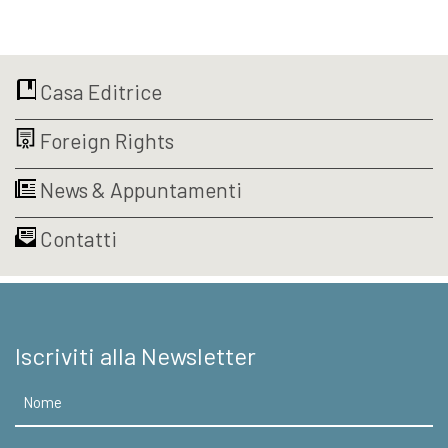
prezzo
prezzo
originale
attuale
era:
è:
€18,00.
€17,10.
Casa Editrice
Foreign Rights
News & Appuntamenti
Contatti
Iscriviti alla Newsletter
Nome