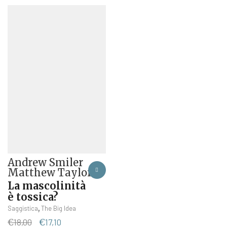
Andrew Smiler
Matthew Taylor
La mascolinità
è tossica?
,
Saggistica
The Big Idea
Il
Il
€
18,00
€
17,10