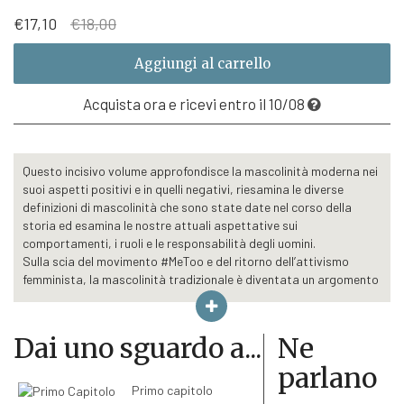
Il
Il
€
17,10
€
18,00
prezzo
prezzo
originale
attuale
Aggiungi al carrello
era:
è:
€18,00.
€17,10.
Acquista ora e ricevi entro il 10/08
Questo incisivo volume approfondisce la mascolinità moderna nei
suoi aspetti positivi e in quelli negativi, riesamina le diverse
definizioni di mascolinità che sono state date nel corso della
storia ed esamina le nostre attuali aspettative sui
comportamenti, i ruoli e le responsabilità degli uomini.
Sulla scia del movimento #MeToo e del ritorno dell’attivismo
femminista, la mascolinità tradizionale è diventata un argomento
di appassionato dibattito. Ma cosa intendiamo esattamente per
‘mascolinità’ e in che modo si può dire che sia nociva? Questo
incisivo volume approfondisce la mascolinità moderna nei suoi
Dai uno sguardo a...
Ne
aspetti positivi e in quelli negativi, riesamina le diverse definizioni
parlano
di mascolinità che sono state date nel corso della storia ed
esamina le nostre attuali aspettative sui comportamenti, i ruoli e
Primo capitolo