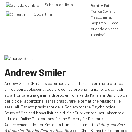
le responsabilità degli uomini. Rivela quanta pressione sociale
Scheda del libro
Vanity Fair
subiscono gli uomini, che si sentono spesso inconsapevolmente
Monica Coviello
costretti ad agire in modo aggressivo, sopprimere le proprie
Copertina
Mascolinità,
emozioni e avere sempre il controllo della situazione, e analizza
l’esperto: “Ecco
cosa significhi essere un “vero uomo” per se stessi e per gli altri.
quando diventa
The Big Idea
tossica”
Una collana innovativa, divulgativa ed efficace per approfondire i
temi più importanti del mondo contemporaneo e che hanno più
risonanza nelle nostre vite. L’approccio visivo unico e il testo
multilivello rendono semplici da capire anche i concetti più
complessi, in modo da offrirci tutti gli strumenti necessari per
Andrew Smiler
partecipare in prima persona a questi dibattiti.
Il testo del libro è stampato in quattro differenti grandezze di
Andrew Smiler (PhD), psicoterapeuta e autore, lavora nella pratica
carattere che indicano anche una gerarchia di priorità. Se avete
clinica con adolescenti, adulti e con coloro che li amano, aiutandoli
solo
mezz’ora di tempo
potete leggere i due caratteri più grandi
ad affrontare una gamma di problemi che va dall'ansia al Disturbo da
e avrete comunque una buona conoscenza di base
deficit dell'attenzione, senza trascurare le tematiche relazionali e
dell’argomento. Con
un’ora
a disposizione potete leggere tutti i
sessuali. È stato presidente della Society for the Psychological
testi tranne quelli scritti con il carattere più piccolo per avere un
Study of Men and Masculinities e di MaleSurvivor.org, attualmente è
quadro più dettagliato. In
due ore
potrete leggere tutto il libro e
editor di Online Publications for the Society for Research in
avere una visione sia d’insieme che particolareggiata
Adolescence. Il dottor Smiler ha firmato il premiato
Dating and Sex:
dell’argomento trattato.
A Guide for the 21st Century Teen Boy
; con Chris Kilmartin è coautore