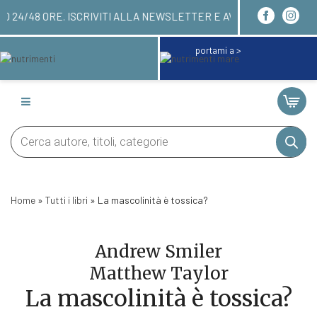
RICEVERAI ENTRO 24/48 ORE. ISCRIVITI ALLA NEW
portami a >
Products
search
Home
»
Tutti i libri
»
La mascolinità è tossica?
Andrew Smiler
Matthew Taylor
La mascolinità è tossica?