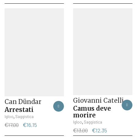
Giovanni Catelli
Can Dündar
Camus deve
Arrestati
morire
,
Igloo
Saggistica
,
Igloo
Saggistica
Il
Il
€
17,00
€
16,15
Il
Il
€
13,00
€
12,35
prezzo
prezzo
prezzo
prezzo