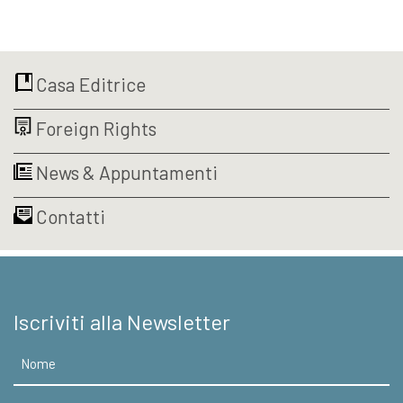
era:
è:
prezzo
prezzo
€12,00.
€11,40.
originale
attuale
era:
è:
€12,00.
€11,40.
Casa Editrice
Foreign Rights
News & Appuntamenti
Contatti
Iscriviti alla Newsletter
Nome