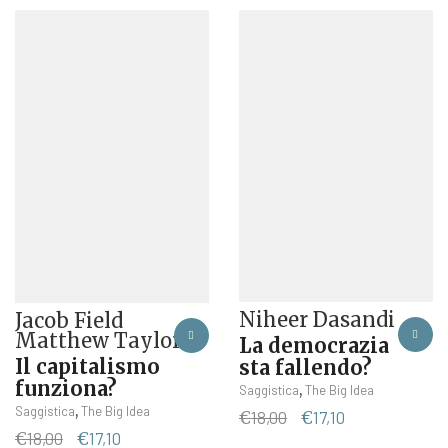
Niheer Dasandi
Jacob Field
Matthew Taylor
La democrazia
Il capitalismo
sta fallendo?
funziona?
,
Saggistica
The Big Idea
,
Saggistica
The Big Idea
Il
Il
€
18,00
€
17,10
Il
Il
prezzo
prezzo
€
18,00
€
17,10