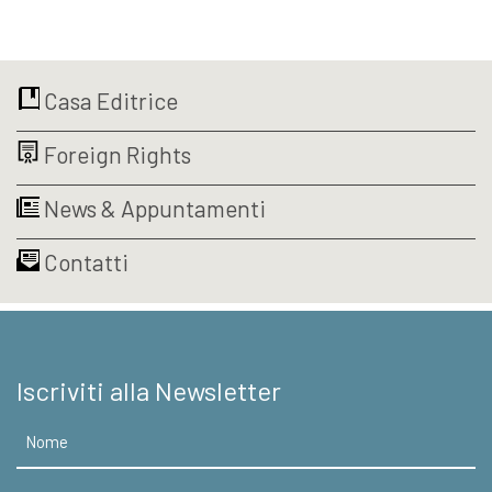
prezzo
prezzo
originale
attuale
originale
attuale
era:
è:
era:
è:
€18,00.
€17,10.
€18,00.
€17,10.
Casa Editrice
Foreign Rights
News & Appuntamenti
Contatti
Iscriviti alla Newsletter
Nome