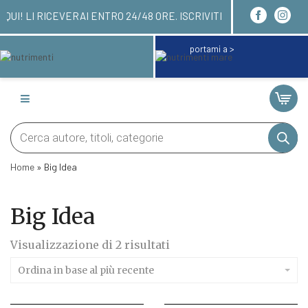
I ORDINARE QUI! LI RICEVERAI ENTRO 24/48 ORE. 
portami a >
Products
search
Home
»
Big Idea
Big Idea
Ordina
Visualizzazione di 2 risultati
in
base
Ordina in base al più recente
al
più
recente