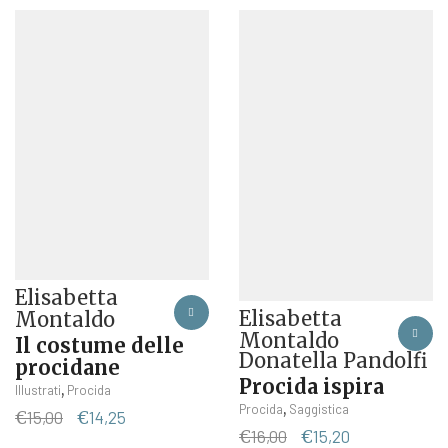
Elisabetta
Elisabetta
Montaldo
Montaldo
Il costume delle
Donatella Pandolfi
procidane
Procida ispira
,
Illustrati
Procida
,
Procida
Saggistica
Il
Il
€
15,00
€
14,25
Il
Il
€
16,00
€
15,20
prezzo
prezzo