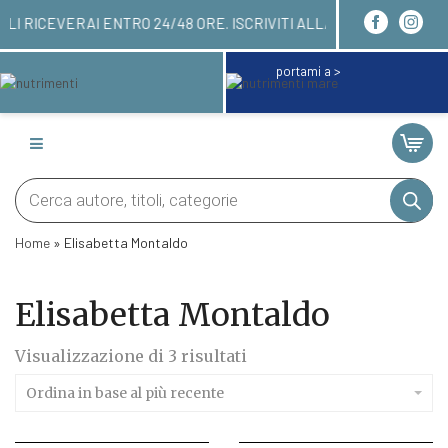
RDINARE QUI! LI RICEVERAI ENTRO 24/48 ORE. ISC
portami a >
Products
search
Home
»
Elisabetta Montaldo
Elisabetta Montaldo
Ordina
Visualizzazione di 3 risultati
in
base
Ordina in base al più recente
al
più
recente