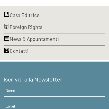
originale
attuale
era:
è:
€16,00.
€15,20.
Casa Editrice
Foreign Rights
News & Appuntamenti
Contatti
Iscriviti alla Newsletter
Nome
Email