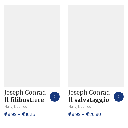
Joseph Conrad
Joseph Conrad
Il filibustiere
Il salvataggio
Questo
Questo
,
,
Mare
Nautilus
Mare
Nautilus
prodotto
prodotto
Fascia
Fascia
€
9,99
-
€
16,15
€
9,99
-
€
20,90
ha
ha
di
di
più
più
prezzo:
prezzo: