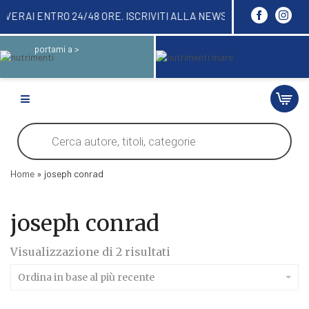
RE QUI! LI RICEVERAI ENTRO 24/48 ORE. ISCRIVIT
portami a >
Products
search
Home
»
joseph conrad
joseph conrad
Ordina
Visualizzazione di 2 risultati
in
base
Ordina in base al più recente
al
più
recente