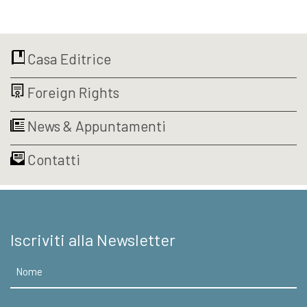
prezzo
prezzo
originale
attuale
era:
è:
€18,00.
€17,10.
Casa Editrice
Foreign Rights
News & Appuntamenti
Contatti
Iscriviti alla Newsletter
Nome
Email