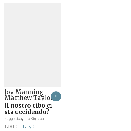
Joy Manning
Matthew Taylor
Il nostro cibo ci
sta uccidendo?
,
Saggistica
The Big Idea
Il
Il
€
18,00
€
17,10