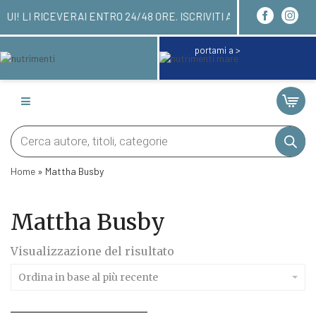
 ORDINARE QUI! LI RICEVERAI ENTRO 24/48 ORE. 
portami a >
Products
search
Home
»
Mattha Busby
Mattha Busby
Visualizzazione del risultato
Ordina in base al più recente