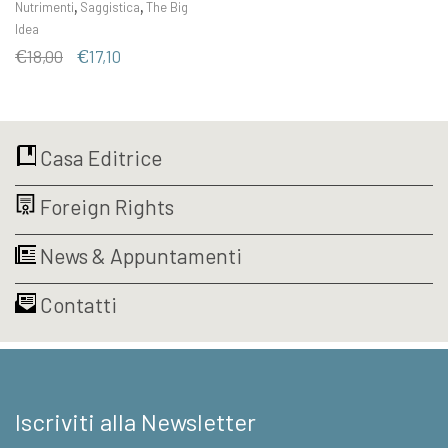
,
,
Nutrimenti
Saggistica
The Big
Idea
Il
Il
€
18,00
€
17,10
prezzo
prezzo
originale
attuale
era:
è:
€18,00.
€17,10.
Casa Editrice
Foreign Rights
News & Appuntamenti
Contatti
Iscriviti alla Newsletter