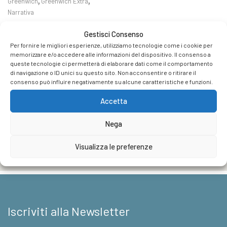
Questo
,
,
Greenwich
Greenwich Extra
prodotto
Narrativa
ha
Fascia
€
9,99
-
€
18,05
Gestisci Consenso
più
di
varianti.
Per fornire le migliori esperienze, utilizziamo tecnologie come i cookie per
prezzo:
memorizzare e/o accedere alle informazioni del dispositivo. Il consenso a
Le
da
queste tecnologie ci permetterà di elaborare dati come il comportamento
opzioni
€9,99
di navigazione o ID unici su questo sito. Non acconsentire o ritirare il
Casa Editrice
possono
a
consenso può influire negativamente su alcune caratteristiche e funzioni.
essere
€18,05
Foreign Rights
Accetta
scelte
nella
pagina
Nega
News & Appuntamenti
del
prodotto
Visualizza le preferenze
Contatti
Iscriviti alla Newsletter