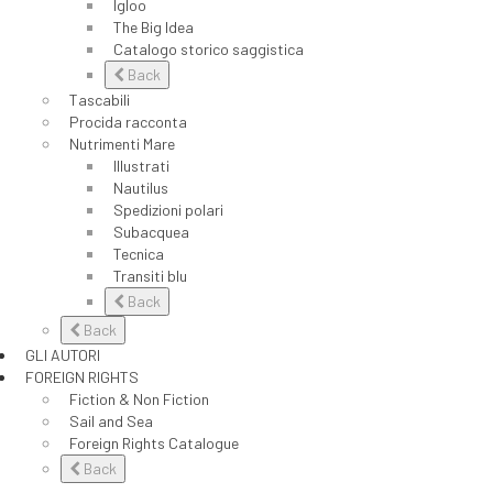
Igloo
The Big Idea
Catalogo storico saggistica
Back
Tascabili
Procida racconta
Nutrimenti Mare
Illustrati
Nautilus
Spedizioni polari
Subacquea
Tecnica
Transiti blu
Back
Back
GLI AUTORI
FOREIGN RIGHTS
Fiction & Non Fiction
Sail and Sea
Foreign Rights Catalogue
Back