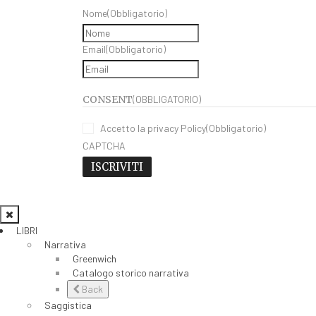
scelte
Nome
(Obbligatorio)
nella
pagina
del
Email
(Obbligatorio)
prodotto
CONSENT
(OBBLIGATORIO)
Accetto la privacy Policy
(Obbligatorio)
CAPTCHA
LIBRI
Narrativa
Greenwich
Catalogo storico narrativa
Back
Saggistica