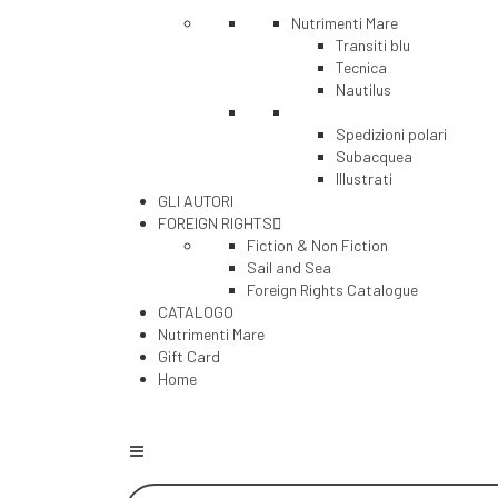
Nutrimenti Mare
Transiti blu
Tecnica
Nautilus
Spedizioni polari
Subacquea
Illustrati
GLI AUTORI
FOREIGN RIGHTS
Fiction & Non Fiction
Sail and Sea
Foreign Rights Catalogue
CATALOGO
Nutrimenti Mare
Gift Card
Home
Products