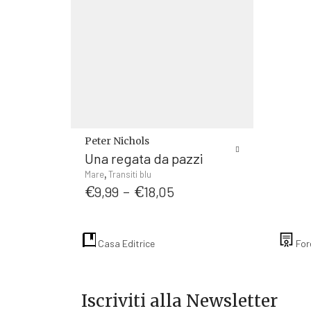
Peter Nichols
Una regata da pazzi
Questo
,
Mare
Transiti blu
Fascia
prodotto
€
9,99
-
€
18,05
di
ha
prezzo:
più
da
varianti.
Casa Editrice
For
€9,99
Le
a
opzioni
€18,05
possono
essere
Iscriviti alla Newsletter