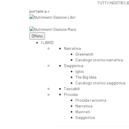
TUTTI I NOSTRI L
portami a >
Menu
I LIBRI
Narrativa
Greenwich
Catalogo storico narrativa
Saggistica
Igloo
The Big Idea
Catalogo storico saggistica
Tascabili
Procida
Procida racconta
Narrativa
Illustrati
Saggistica