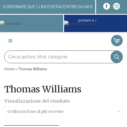
RI LI PUOI ORDINARE QUI! LI RICEVERAI ENTRO 24
portami a >
Products
search
Home
»
Thomas Williams
Thomas Williams
Visualizzazione del risultato
Ordina in base al più recente