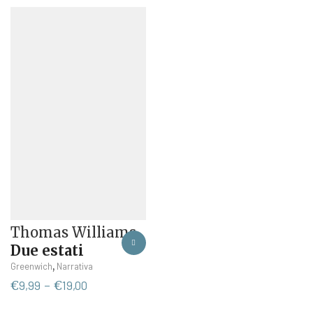
Thomas Williams
Due estati
Questo
,
Greenwich
Narrativa
prodotto
Fascia
€
9,99
-
€
19,00
ha
di
più