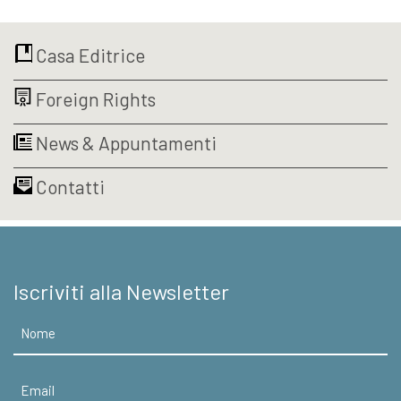
prezzo:
varianti.
da
Le
€9,99
Casa Editrice
opzioni
a
possono
€19,00
Foreign Rights
essere
scelte
nella
News & Appuntamenti
pagina
del
Contatti
prodotto
Iscriviti alla Newsletter
Nome
Email