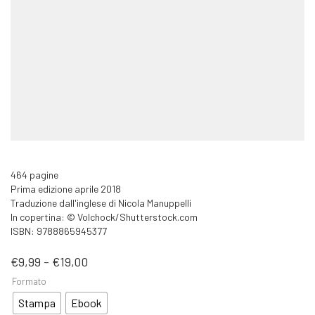
464 pagine
Prima edizione aprile 2018
Traduzione dall'inglese di Nicola Manuppelli
In copertina: © Volchock/Shutterstock.com
ISBN: 9788865945377
Fascia
€
9,99
-
€
19,00
di
Formato
prezzo:
da
Stampa
Ebook
€9,99