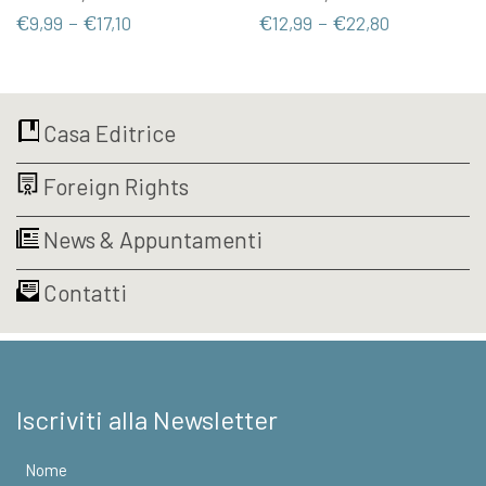
prodotto
prodotto
Fascia
Fascia
€
9,99
-
€
17,10
€
12,99
-
€
22,80
ha
ha
di
di
più
più
prezzo:
prezzo:
varianti.
varianti.
da
da
Le
Le
€9,99
€12,99
Casa Editrice
opzioni
opzioni
a
a
possono
possono
€17,10
€22,80
Foreign Rights
essere
essere
scelte
scelte
nella
nella
News & Appuntamenti
pagina
pagina
del
del
Contatti
prodotto
prodotto
Iscriviti alla Newsletter
Nome