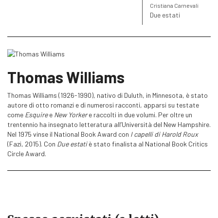
Cristiana Carnevali
John Irving
Due estati
Un romanzo bizzarro, tenero, affascinante. Con
una scrittura che colpisce per la sua
comprensione della vulnerabilità umana”.
Thomas Williams
The New York Times
Thomas Williams (1926-1990), nativo di Duluth, in Minnesota, è stato
Appassionato e brillante”.
autore di otto romanzi e di numerosi racconti, apparsi su testate
come
Esquire
e
New Yorker
e raccolti in due volumi. Per oltre un
Chicago Tribune
trentennio ha insegnato letteratura all’Università del New Hampshire.
Nel 1975 vinse il National Book Award con
I capelli di Harold Roux
(Fazi, 2015). Con
Due estati
è stato finalista al National Book Critics
Circle Award.