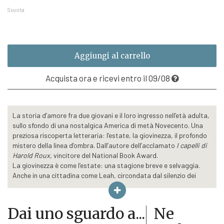
a
Svuota
€19,00
Aggiungi al carrello
Acquista ora e ricevi entro il 09/08
La storia d’amore fra due giovani e il loro ingresso nell’età adulta,
sullo sfondo di una nostalgica America di metà Novecento. Una
preziosa riscoperta letteraria: l’estate, la giovinezza, il profondo
mistero della linea d’ombra. Dall’autore dell’acclamato
I capelli di
Harold Roux
, vincitore del National Book Award.
La giovinezza è come l’estate: una stagione breve e selvaggia.
Anche in una cittadina come Leah, circondata dal silenzio dei
boschi del New Hampshire. In un anno, il 1948, nel quale risuonano
ancora gli echi di una guerra che ha sconvolto il mondo.
Dory Perkins ha diciassette anni, e quel ragazzo che si è infilato di
Dai uno sguardo a...
Ne
soppiatto nella sua stanza, passando dalla finestra, lo conosce