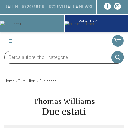
QUI! LI RICEVERAI ENTRO 24/48 ORE. ISCRIVITI 
portami a >
Products
search
Home
»
Tutti i libri
»
Due estati
Thomas Williams
Due estati