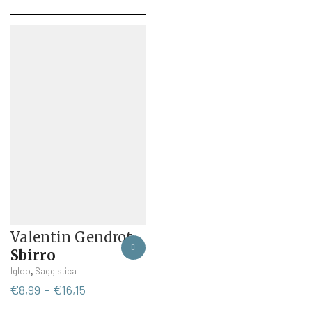
Valentin Gendrot
Sbirro
Questo
,
Igloo
Saggistica
prodotto
Fascia
€
8,99
-
€
16,15
ha
di