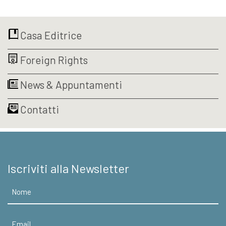
più
prezzo:
varianti.
da
Le
€8,99
Casa Editrice
opzioni
a
possono
€16,15
Foreign Rights
essere
scelte
nella
News & Appuntamenti
pagina
del
Contatti
prodotto
Iscriviti alla Newsletter
Nome
Email